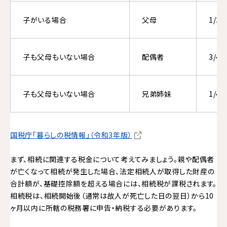
子がいる場合
父母
1/3
子も父母もいない場合
配偶者
3/4
子も父母もいない場合
兄弟姉妹
1/4
国税庁「暮らしの税情報」（令和3年版）
まず、相続に関連する税金について考えてみましょう。親や配偶者
が亡くなって相続が発生した場合、法定相続人が取得した財産の
合計額が、基礎控除額を超える場合には、相続税が課税されます。
相続税は、相続開始後（通常は故人が死亡した日の翌日）から10
ヶ月以内に所轄の税務署に申告・納税する必要があります。