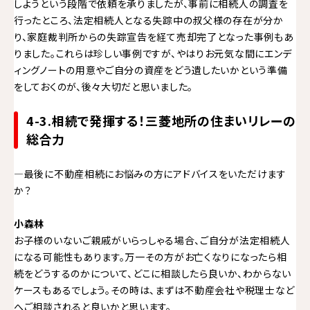
しようという段階で依頼を承りましたが、事前に相続人の調査を
行ったところ、法定相続人となる失踪中の叔父様の存在が分か
り、家庭裁判所からの失踪宣告を経て売却完了となった事例もあ
りました。これらは珍しい事例ですが、やはりお元気な間にエンデ
ィングノートの用意やご自分の資産をどう遺したいかという準備
をしておくのが、後々大切だと思いました。
4-3.相続で発揮する！三菱地所の住まいリレーの
総合力
—最後に不動産相続にお悩みの方にアドバイスをいただけます
か？
小森林
お子様のいないご親戚がいらっしゃる場合、ご自分が法定相続人
になる可能性もあります。万一その方がお亡くなりになったら相
続をどうするのかについて、どこに相談したら良いか、わからない
ケースもあるでしょう。その時は、まずは不動産会社や税理士など
へご相談されると良いかと思います。