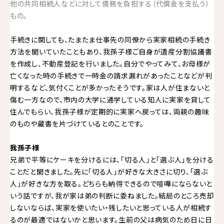
他の共同相続人などに対して債務を負担する（代償金を支払う）
もの。
手続きに関しても、たまたま仕事先の同僚から実家相続の手続き
方法を聞いていたこともあり、我孫子様ご自身が遺産分割協議書
を作成し、不動産登記を行いました。自分でやってみて、お母様が
亡くなった時の手続きで一時金の請求漏れがあったことなどが判
明するなど、気付くことが多かったそうです。家は人が住まないと
傷む一方なので、市内の大学に通学している知人に実家を貸して
住んでもらい、我孫子様が定期的に実家へ戻っては、両親の趣味
のものや蔵書を片づけているとのことです。
我孫子様
兄弟で平等にケーキを分けるには、「切る人」と「選ぶ人」を分ける
ことだと聞きました。先に「切る人」が好きな大きさに切り、「選ぶ
人」が好きな方を取る。どちらも納得できるので喧嘩にならないと
いう話ですが、我が家は弟の判断に委ねました。結局のところ売却
しないならば、実家を使いたい・残したいと思っている人が相続す
るのが最適ではないかと思います。生前の父は病気のため日に日