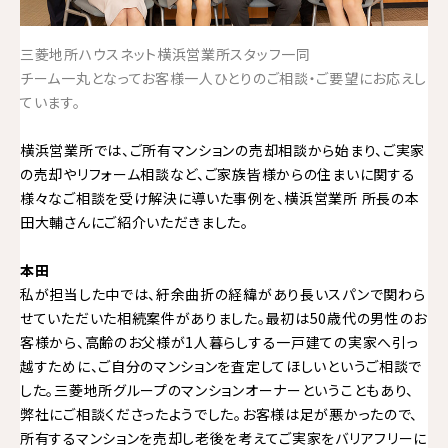
三菱地所ハウスネット横浜営業所スタッフ一同
チーム一丸となってお客様一人ひとりのご相談・ご要望にお応えし
ています。
横浜営業所では、ご所有マンションの売却相談から始まり、ご実家
の売却やリフォーム相談など、ご家族皆様からの住まいに関する
様々なご相談を受け解決に導いた事例を、横浜営業所 所長の本
田大輔さんにご紹介いただきました。
本田
私が担当した中では、紆余曲折の経緯があり長いスパンで関わら
せていただいた相続案件がありました。最初は50歳代の男性のお
客様から、高齢のお父様が1人暮らしする一戸建ての実家へ引っ
越すために、ご自分のマンションを査定してほしいというご相談で
した。三菱地所グループのマンションオーナーということもあり、
弊社にご相談くださったようでした。お客様は足が悪かったので、
所有するマンションを売却し老後を考えてご実家をバリアフリーに