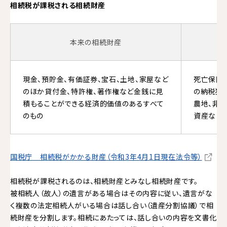
相続税が課税される相続財産
本来の相続財産
み
現金、預貯金、有価証券、宝石、土地、家屋など
死亡保険
のほか貸付金、特許権、著作権など金銭に見
の納税猶
積もることができる経済的価値のあるすべて
農地、非
のもの
資産など
国税庁 相続税がかかる財産（令和3年4月1日現在法令等）
相続税が課税されるのは、相続財産とみなし相続財産です。
被相続人（故人）の遺言がある場合はその内容に従い、遺言がな
く複数の法定相続人がいる場合は話し合い（遺産分割協議）で相
続財産を分割します。相続にあたっては、話し合いの内容を文書化