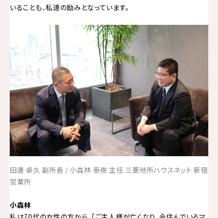
いることも、私達の励みとなっています。
田邊 卓久 副所長 / 小森林 泰樹 主任 三菱地所ハウスネット 新宿
営業所
小森林
私は70代の女性の方から、「ご主人様が亡くなり、今住んでいるマ