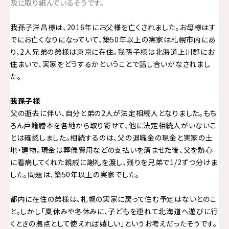
及に取り組んでいるそうです。
我孫子洋昌様は、2016年にお父様を亡くされました。お母様はす
でにお亡くなりになっていて、築50年以上の実家は札幌市内にあ
り、2人兄弟の弟様は東京に在住。我孫子様は北海道上川郡にお
住まいで、実家をどうするかということで話し合いがなされまし
た。
我孫子様
父の逝去に伴い、自分と弟の2人が法定相続人となりました。もち
ろん戸籍謄本を各地から取り寄せて、他に法定相続人がいないこ
とは確認しました。相続するのは、父の退職金の現金と実家の土
地・建物。現金は葬儀費用などの支払いを済ませた後、父を熱心
に看病してくれた親戚に謝礼を渡し、残りを兄弟で1/2ずつ分けま
した。問題は、築50年以上の実家でした。
都内に在住の弟様は、札幌の実家に戻って住む予定はないとのこ
と。しかし「夏休みや冬休みに、子どもを連れて北海道へ遊びに行
くときの拠点として使えれば嬉しい」というお考えだったそうです。