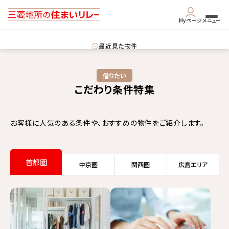
Myページ
メニュー
最近見た物件
借りたい​
こだわり条件特集
お客様に人気のある条件や、おすすめの物件をご紹介します。
首都圏
中京圏
関西圏
広島
エリア