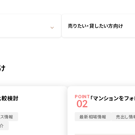
売りたい・貸したい方向け
け
比較検討
POINT
「マンションをフ
02
ウス情報
最新相場情報
売出し情
介