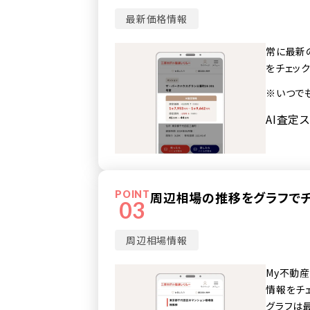
最新価格情報
常に最新
をチェック
※いつで
AI査定
POINT
周辺相場の推移をグラフで
03
周辺相場情報
My不動
情報をチ
グラフは