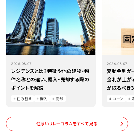
2026.08.07
2026.08.07
レジデンスとは？特徴や他の建物・物
変動金利が
件名称との違い、購入・売却する際の
金利が上が
ポイントを解説
が取るべき
# 住み替え
# 購入
# 売却
# ローン
# 
住まいリレーコラムをすべて見る