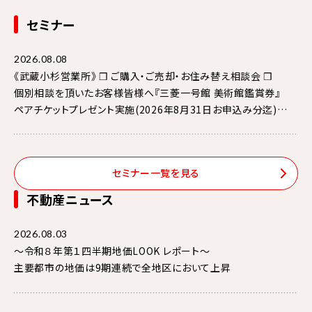
セミナー
2026.08.08
《武蔵小杉営業所》 ❒ ご購入・ご売却・お住み替え相談会 ❒
個別相談を頂いたお客様皆様へ『三菱一号館 美術館鑑賞券』
ペアチケットプレゼント実施(2026年8月31日お申込み分迄)
《 開催中の展覧会 》
19世紀後半のパリ、マネや後に印象派と呼ばれることになる
セミナー一覧を見る
芸術家たちはカフェに集い、議論を戦わせました。
”カフェ”に集う芸術家
不動産ニュース
印象派からゴッホ、ロートレック、ピカソまで・・・
2026.08.03
～令和８年第１四半期地価LOOK レポート～
主要都市の地価は9期連続で全地区において上昇