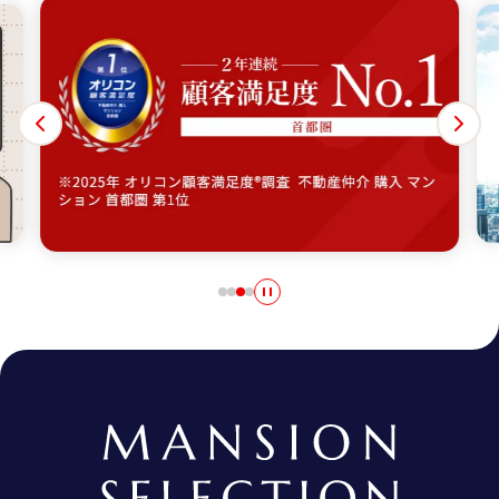
様のニーズに合わせた無料セミナーをご用意しています。
島
。住まいの売買仲介のプロフェッショナルとしてお客様の想いに応えます。
2年連続首都圏顧客満足度No.1 ※2025年 オリコン顧客満足