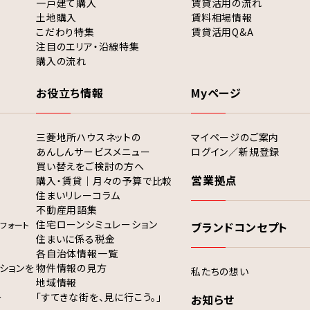
一戸建て購入
賃貸活用の流れ
土地購入
賃料相場情報
こだわり特集
賃貸活用Q&A
注目のエリア・沿線特集
購入の流れ
お役立ち情報
Myページ
三菱地所ハウスネットの
マイページのご案内
あんしんサービスメニュー
ログイン／新規登録
買い替えをご検討の方へ
営業拠点
購入・賃貸｜月々の予算で比較
住まいリレーコラム
不動産用語集
住宅ローンシミュレーション
フォート
ブランドコンセプト
住まいに係る税金
各自治体情報一覧
ションを
物件情報の見方
私たちの想い
地域情報
ー
「すてきな街を、見に行こう。」
お知らせ