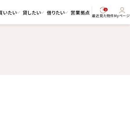
0
買いたい
貸したい
借りたい
営業拠点
最近見た物件
Myページ