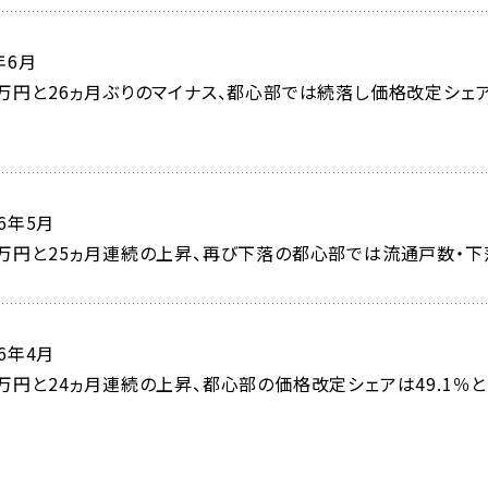
年6月
741万円と26ヵ月ぶりのマイナス、都心部では続落し価格改定シ
6年5月
849万円と25ヵ月連続の上昇、再び下落の都心部では流通戸数・
6年4月
724万円と24ヵ月連続の上昇、都心部の価格改定シェアは49.1