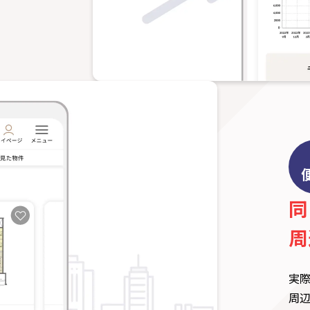
同
周
実
周辺