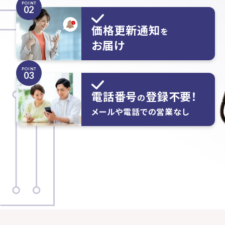
POINT
02
価格更新通知
を
お届け
POINT
03
電話番号
登録不要！
の
メールや電話での営業なし