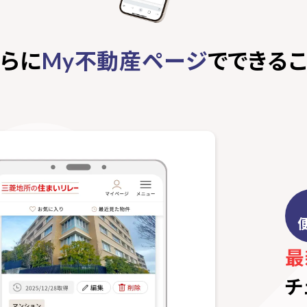
さらに
不動産ページ
でできるこ
My
最
チ