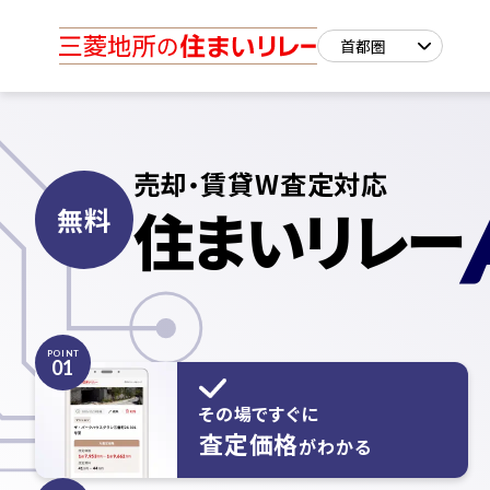
売却
賃貸W査定対応
・
住まいリレー
無料
POINT
01
その場ですぐに
査定価格
がわかる