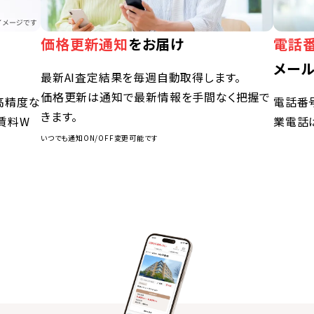
価格更新通知
をお届け
電話
メー
最新AI査定結果を毎週自動取得します。
価格更新は通知で最新情報を手間なく把握で
高精度な
電話番
きます。
賃料W
業電話
いつでも通知ON/OFF変更可能です