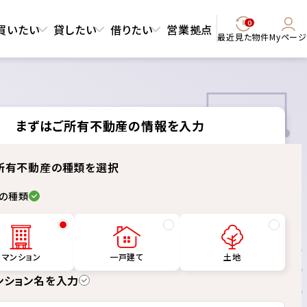
0
買いたい
貸したい
借りたい
営業拠点
最近見た物件
Myページ
まずはご所有不動産の情報を入力
所有不動産の種類を選択
の種類
マンション
一戸建て
土地
ンション名を入力