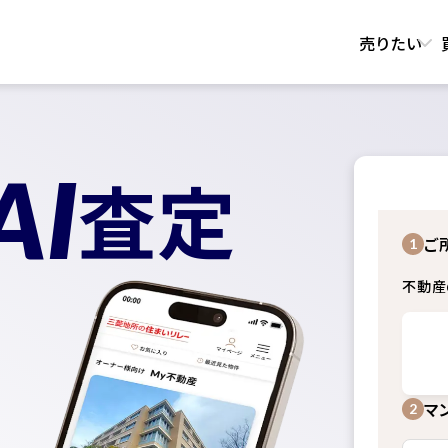
売りたい
AI
査定
ご
1
不動産
マ
2