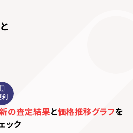
と
便利
新の査定結果
と
価格推移グラフ
を
ェック