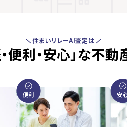
住まいリレーAI査定は
軽・便利・安心」な
不動
便利
安