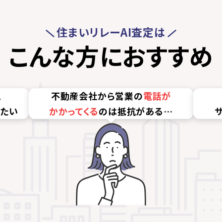
住まいリレーAI査定は
こんな方におすすめ
、
不動産会社から営業の
電話が
きたい
かかってくる
のは抵抗がある…