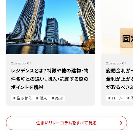
2026.08.07
2026.08.07
レジデンスとは？特徴や他の建物・物
変動金利が
件名称との違い、購入・売却する際の
金利が上が
ポイントを解説
が取るべき
# 住み替え
# 購入
# 売却
# ローン
# 
住まいリレーコラムをすべて見る