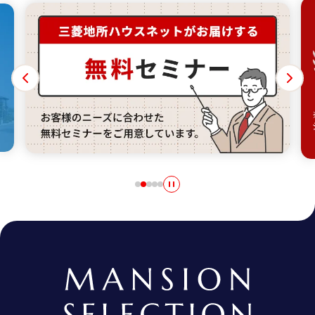
様のニーズに合わせた無料セミナーをご用意しています。
島
2年連続首都圏顧客満足度No.1 ※2025年 オリコン顧客満足