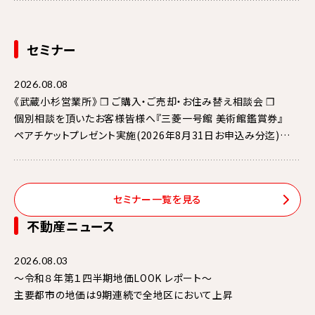
強化～
セミナー
2026.08.08
《武蔵小杉営業所》 ❒ ご購入・ご売却・お住み替え相談会 ❒
個別相談を頂いたお客様皆様へ『三菱一号館 美術館鑑賞券』
ペアチケットプレゼント実施(2026年8月31日お申込み分迄)
《 開催中の展覧会 》
19世紀後半のパリ、マネや後に印象派と呼ばれることになる
セミナー一覧を見る
芸術家たちはカフェに集い、議論を戦わせました。
”カフェ”に集う芸術家
不動産ニュース
印象派からゴッホ、ロートレック、ピカソまで・・・
2026.08.03
～令和８年第１四半期地価LOOK レポート～
主要都市の地価は9期連続で全地区において上昇