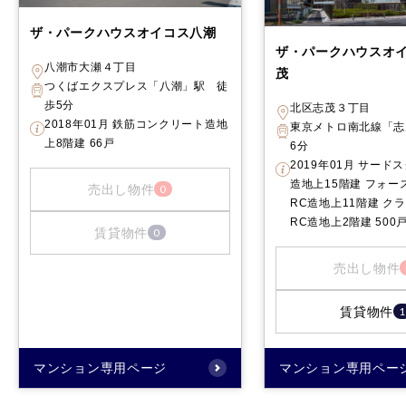
ザ・パークハウスオイコス八潮
ザ・パークハウスオ
八潮市大瀬４丁目
茂
つくばエクスプレス「八潮」駅 徒
歩5分
北区志茂３丁目
2018年01月 鉄筋コンクリート造地
東京メトロ南北線「志
上8階建 66戸
6分
2019年01月 サード
造地上15階建 フォー
売出し物件
0
RC造地上11階建 ク
RC造地上2階建 500
賃貸物件
0
売出し物件
賃貸物件
1
マンション専用ページ
マンション専用ペー