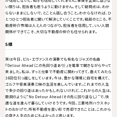
が信用しないと、相手も信用してくれません。事情を正直に話さな
い限りは、担当者も思うように動けません。そして疑問点は、わか
らないままにしないで、とことん話し合うこと。わからなければ、ひ
とつひとつ担当者に聞いて解決していくことです。結局のところ、不
動産仲介市場は人と人のつながり。担当者を信用して、いい人間
関係ができてこそ、大切な不動産の仲介も任せられます。
S様
実は今日、ビル・エヴァンスの演奏でも有名なジャズの名曲
『Detour Ahead（この先回り道あり）』を電車で聞きながらやって
来ました。私は、ずっと仕事で不動産に関わってきて、数えてみたら
16回位引っ越しをしています。今は、豊かな環境に自宅を構えて、
ゴルフや音楽演奏三昧の生活を楽しんでいます。これまでの人生
で多少の回り道はあったかもしれないけれど、これからの人生は、
歌詞のように“No Detour Ahead（その先に回り道なし）”で、快
適な道を進んで暮らしていけそうです。今回、三菱地所ハウスネッ
トのおかげで、所有不動産を良い形で売却できたことは、これから
の良き人生のためにもよかったと思います。