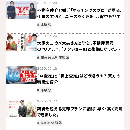
2025.08.28
不動産仲介と婚活「マッチングのプロ」が語る、
仕事の共通点。ニーズを引き出し、背中を押す
# 体験談
2025.08.20
大家のコウメ太夫さんと学ぶ、不動産売買
の“リアル”。「チクショー!!」と後悔しないため
に知っておくべきこと
# 住み替え
# 体験談
2025.08.18
「AI査定」と「机上査定」はどう違うの？ 双方の
特徴を紹介
# 体験談
2025.03.27
期待を超える売却プランに納得！早く・高く売却
できました。
# 売却
# 体験談