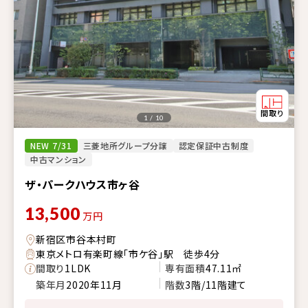
1 / 10
NEW 7/31
三菱地所グループ分譲
認定保証中古制度
中古マンション
ザ・パークハウス市ヶ谷
13,500
万円
新宿区市谷本村町
東京メトロ有楽町線「市ケ谷」駅 徒歩4分
間取り
1LDK
専有面積
47.11㎡
築年月
2020年11月
階数
3階/11階建て