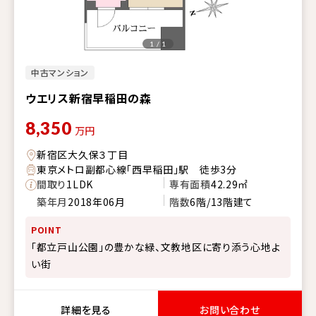
1 / 1
中古マンション
ウエリス新宿早稲田の森
8,350
万円
新宿区大久保３丁目
東京メトロ副都心線「西早稲田」駅 徒歩3分
間取り
1LDK
専有面積
42.29㎡
築年月
2018年06月
階数
6階/13階建て
POINT
「都立戸山公園」の豊かな緑、文教地区に寄り添う心地よ
い街
詳細を見る
お問い合わせ