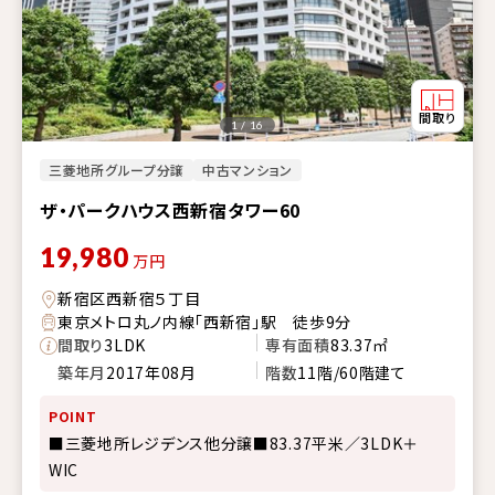
1 / 16
三菱地所グループ分譲
中古マンション
ザ・パークハウス西新宿タワー60
19,980
万円
新宿区西新宿５丁目
東京メトロ丸ノ内線「西新宿」駅 徒歩9分
間取り
3LDK
専有面積
83.37㎡
築年月
2017年08月
階数
11階/60階建て
POINT
■三菱地所レジデンス他分譲■83.37平米／3LDK＋
WIC