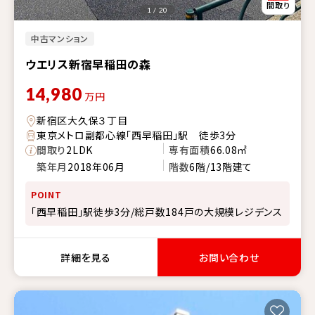
1 / 20
中古マンション
ウエリス新宿早稲田の森
14,980
万円
新宿区大久保３丁目
東京メトロ副都心線「西早稲田」駅 徒歩3分
間取り
2LDK
専有面積
66.08㎡
築年月
2018年06月
階数
6階/13階建て
POINT
「西早稲田」駅徒歩3分/総戸数184戸の大規模レジデンス
詳細を見る
お問い合わせ