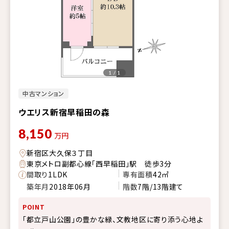
1 / 1
中古マンション
ウエリス新宿早稲田の森
8,150
万円
新宿区大久保３丁目
東京メトロ副都心線「西早稲田」駅 徒歩3分
間取り
1LDK
専有面積
42㎡
築年月
2018年06月
階数
7階/13階建て
POINT
「都立戸山公園」の豊かな緑、文教地区に寄り添う心地よ