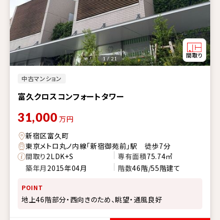
1 / 21
中古マンション
富久クロスコンフォートタワー
31,000
万円
新宿区富久町
東京メトロ丸ノ内線「新宿御苑前」駅 徒歩7分
間取り
2LDK+S
専有面積
75.74㎡
築年月
2015年04月
階数
46階/55階建て
POINT
地上46階部分・西向きのため、眺望・通風良好