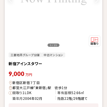
1 / 21
三菱地所グループ分譲
中古マンション
新宿アインスタワー
9,000
万円
新宿区新宿７丁目
都営大江戸線「東新宿」駅 徒歩1分
間取り
1LDK
専有面積
52.66㎡
築年月
2004年02月
階数
22階/29階建て