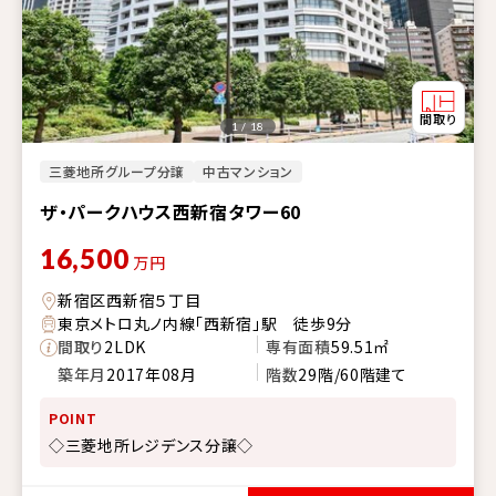
1 / 18
三菱地所グループ分譲
中古マンション
ザ・パークハウス西新宿タワー60
16,500
万円
新宿区西新宿５丁目
東京メトロ丸ノ内線「西新宿」駅 徒歩9分
間取り
2LDK
専有面積
59.51㎡
築年月
2017年08月
階数
29階/60階建て
POINT
◇三菱地所レジデンス分譲◇