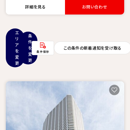
詳細を見る
お問い合わせ
エ
条
リ
件
ア
を
この条件の新着通知を受け取る
を
条件保存
変
変
更
更