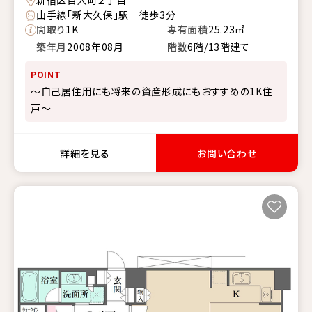
新宿区百人町２丁目
山手線「新大久保」駅 徒歩3分
間取り
1K
専有面積
25.23㎡
築年月
2008年08月
階数
6階/13階建て
POINT
～自己居住用にも将来の資産形成にもおすすめの1K住
戸～
詳細を見る
お問い合わせ