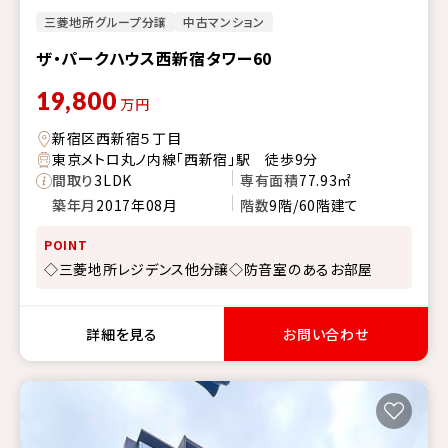
三菱地所グループ分譲
中古マンション
ザ・パークハウス西新宿タワー60
19,800
万円
新宿区西新宿５丁目
東京メトロ丸ノ内線「西新宿」駅 徒歩9分
間取り
3LDK
専有面積
77.93㎡
築年月
2017年08月
階数
9階/60階建て
POINT
◇三菱地所レジデンス他分譲◇防音室のあるお部屋
詳細を見る
お問い合わせ