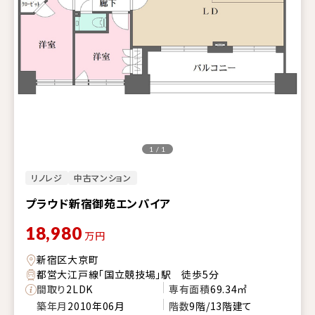
1 / 1
リノレジ
中古マンション
プラウド新宿御苑エンパイア
18,980
万円
新宿区大京町
都営大江戸線「国立競技場」駅 徒歩5分
間取り
2LDK
専有面積
69.34㎡
築年月
2010年06月
階数
9階/13階建て