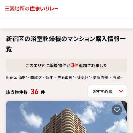
新宿区の浴室乾燥機のマンション購入情報一
覧
3
このエリアに新着物件が
件
追加されました
新宿区 価格：- 間取り：- 築年：- 専有面積：- 徒歩分：- 更新情報：- 浴室乾
燥機
36
該当物件数
件