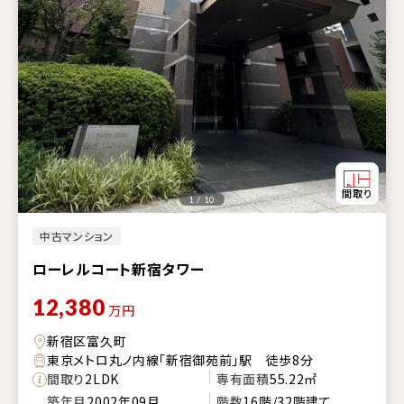
1 / 10
中古マンション
ローレルコート新宿タワー
12,380
万円
新宿区富久町
東京メトロ丸ノ内線「新宿御苑前」駅 徒歩8分
間取り
2LDK
専有面積
55.22㎡
築年月
2002年09月
階数
16階/32階建て