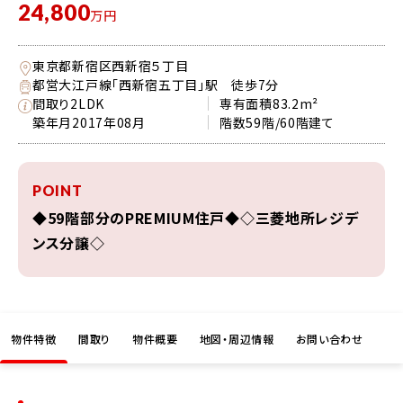
24,800
万円
東京都新宿区西新宿５丁目
都営大江戸線「西新宿五丁目」駅 徒歩7分
間取り
2LDK
専有面積
83.2m²
築年月
2017年08月
階数
59階/60階建て
POINT
◆59階部分のPREMIUM住戸◆◇三菱地所レジデ
ンス分譲◇
物件特徴
間取り
物件概要
地図・周辺情報
お問い合わせ