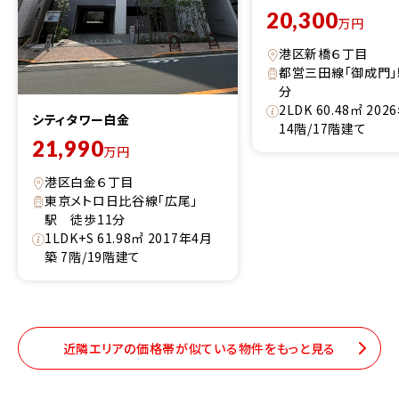
20,300
万円
港区新橋６丁目
都営三田線「御成門」
分
2LDK 60.48㎡ 20
シティタワー白金
14階/17階建て
21,990
万円
港区白金６丁目
東京メトロ日比谷線「広尾」
駅 徒歩11分
1LDK+S 61.98㎡ 2017年4月
築 7階/19階建て
近隣エリアの価格帯が似ている物件をもっと見る