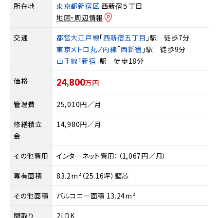
所在地
東京都新宿区
西新宿５丁目
地図・周辺情報
交通
都営大江戸線
「
西新宿五丁目
」駅 徒歩7分
東京メトロ丸ノ内線
「
西新宿
」駅 徒歩9分
山手線
「
新宿
」駅 徒歩18分
価格
24,800
万円
管理費
25,010円／月
修繕積立
14,980円／月
金
その他費用
インターネット費用：（1,067円／月）
専有面積
83.2m²（25.16坪）壁芯
その他面積
バルコニー面積 13.24m²
間取り
2LDK