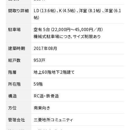
間取り詳細
LD（13.6帖）、K（4.5帖）、洋室（8.1帖）、洋室（6.1
帖）
駐車場
空有 5台（22,000円～45,000円／月）
機械式駐車場につき、サイズ制限あり
建築時期
2017年08月
総戸数
953戸
階層
地上60階地下2階建て
所在階
59階
構造
RC造・鉄骨造
方位
南東向き
管理会社
三菱地所コミュニティ