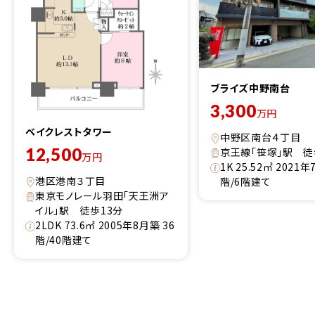
ブライズ中野南台
3,300
万円
ベイクレストタワー
中野区南台４丁目
12,500
京王線「笹塚」駅 徒
万円
1K 25.52㎡ 2021年
港区港南３丁目
階/6階建て
東京モノレール羽田「天王洲ア
イル」駅 徒歩13分
2LDK 73.6㎡ 2005年8月築 36
階/40階建て