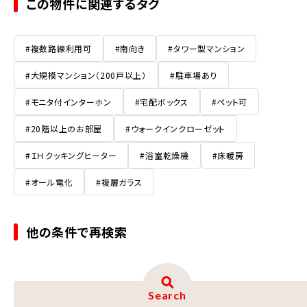
この物件に関連するタグ
#複数路線利用可
#南向き
#タワー型マンション
#大規模マンション（200戸以上）
#駐車場あり
#モニタ付インターホン
#宅配ボックス
#ペット可
#20階以上のお部屋
#ウォークインクローゼット
#ＩＨクッキングヒーター
#浴室乾燥機
#床暖房
#オール電化
#複層ガラス
他の条件で再検索
Search