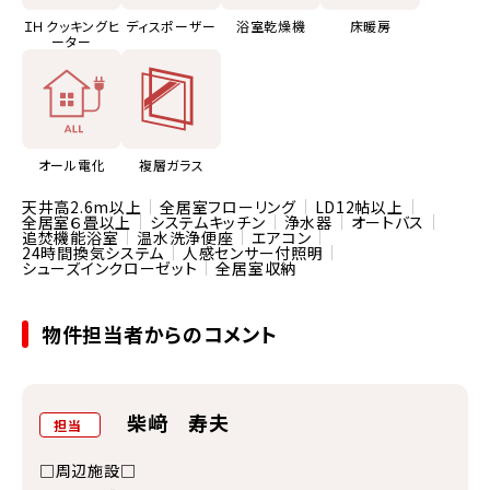
ＩＨクッキングヒ
ディスポーザー
浴室乾燥機
床暖房
ーター
オール電化
複層ガラス
天井高2.6m以上
全居室フローリング
LD12帖以上
全居室６畳以上
システムキッチン
浄水器
オートバス
追焚機能浴室
温水洗浄便座
エアコン
24時間換気システム
人感センサー付照明
シューズインクローゼット
全居室収納
物件担当者からのコメント
柴﨑 寿夫
担当
□周辺施設□