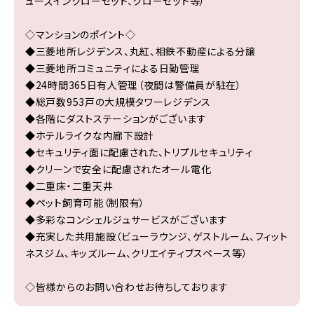
ューズインクローゼット、クローゼット等）
◇マンションのポイント◇
◆三菱地所レジデンス、丸紅、相鉄不動産による分譲
◆三菱地所コミュニティによる日勤管理
◆24時間365日有人管理（夜間は警備員が駐在）
◆総戸数953戸の大規模タワーレジデンス
◆各階にダストステーションがございます
◆ホテルライクな内廊下設計
◆セキュリティ面に配慮された、トリプルセキュリティ
◆クリーンで安全に配慮されたオール電化
◆二重床・二重天井
◆ペット飼育可能（制限有）
◆多彩なコンシェルジュサービスがございます
◆充実した共用施設（ビューラウンジ、ゲストルーム、フィット
ネスジム、キッズルーム、クリエイティブスペース等）
◇皆様からのお問い合わせお待ちしております