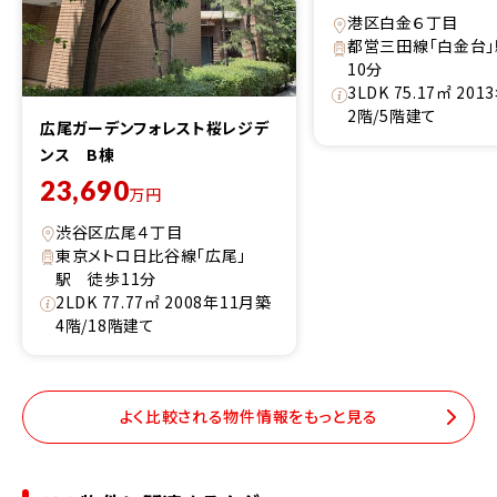
港区白金６丁目
都営三田線「白金台
10分
3LDK 75.17㎡ 20
2階/5階建て
広尾ガーデンフォレスト桜レジデ
ンス B棟
23,690
万円
渋谷区広尾４丁目
東京メトロ日比谷線「広尾」
駅 徒歩11分
2LDK 77.77㎡ 2008年11月築
4階/18階建て
よく比較される物件情報をもっと見る