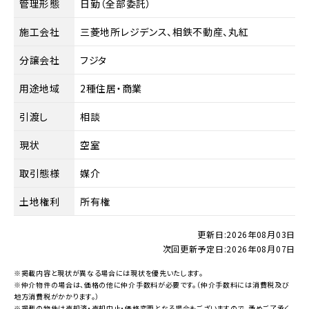
管理形態
日勤（全部委託）
施工会社
三菱地所レジデンス、相鉄不動産、丸紅
分譲会社
フジタ
用途地域
2種住居・商業
引渡し
相談
現状
空室
取引態様
媒介
土地権利
所有権
更新日:
2026年08月03日
次回更新予定日:
2026年08月07日
※掲載内容と現状が異なる場合には現状を優先いたします。
※仲介物件の場合は、価格の他に仲介手数料が必要です。（仲介手数料には消費税及び
地方消費税がかかります。）
※掲載の物件は売却済・売却中止・価格変更となる場合もございますので、予めご了承く