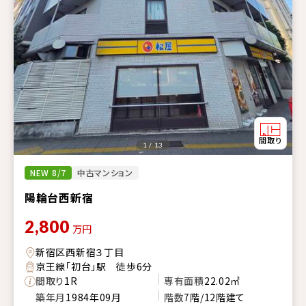
1 / 13
NEW 8/7
中古マンション
陽輪台西新宿
2,800
万円
新宿区西新宿３丁目
京王線「初台」駅 徒歩6分
間取り
1R
専有面積
22.02㎡
築年月
1984年09月
階数
7階/12階建て