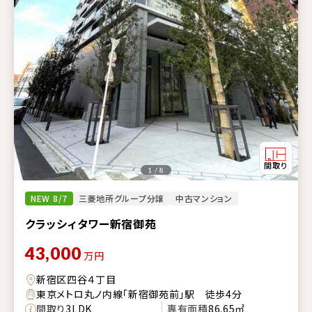
1 / 8
NEW 8/7
三菱地所グループ分譲
中古マンション
クラッシィタワー新宿御苑
43,000
万円
新宿区四谷４丁目
東京メトロ丸ノ内線「新宿御苑前」駅 徒歩4分
間取り
3LDK
専有面積
86.65㎡