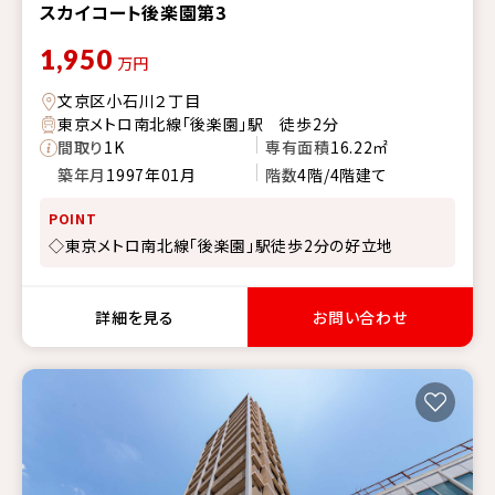
スカイコート後楽園第3
1,950
万円
文京区小石川２丁目
東京メトロ南北線「後楽園」駅 徒歩2分
間取り
1K
専有面積
16.22㎡
築年月
1997年01月
階数
4階/4階建て
POINT
◇東京メトロ南北線「後楽園」駅徒歩2分の好立地
詳細を見る
お問い合わせ