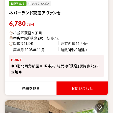
NEW 8/9
中古マンション
ネバーランド荻窪アヴァンセ
6,780
万円
杉並区荻窪５丁目
中央本線「荻窪」駅 徒歩7分
間取り
1LDK
専有面積
41.44㎡
築年月
2005年11月
階数
3階/9階建て
POINT
◆3階北西角部屋×JR中央・総武線「荻窪」駅徒歩7分の
立地◆
詳細を見る
お問い合わせ