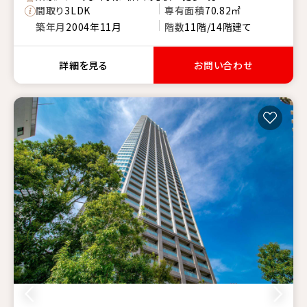
間取り
3LDK
専有面積
70.82㎡
築年月
2004年11月
階数
11階/14階建て
詳細を見る
お問い合わせ