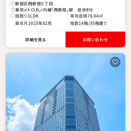
新宿区西新宿５丁目
東京メトロ丸ノ内線「西新宿」駅 徒歩8分
間取り
3LDK
専有面積
76.04㎡
築年月
2023年02月
階数
14階/35階建て
詳細を見る
お問い合わせ