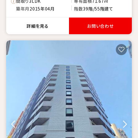
間取り
3LDK
専有面積
71.67㎡
築年月
2015年04月
階数
39階/55階建て
詳細を見る
お問い合わせ