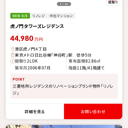
1 / 16
NEW 8/8
リノレジ
中古マンション
虎ノ門タワーズレジデンス
44,980
万円
港区虎ノ門４丁目
東京メトロ日比谷線「神谷町」駅 徒歩5分
間取り
2LDK
専有面積
82.86㎡
築年月
2006年07月
階数
11階/41階建て
POINT
三菱地所レジデンスのリノベーションブランド物件「リノレ
ジ」
詳細を見る
お問い合わせ