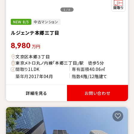
1 / 6
NEW 8/5
中古マンション
ルジェンテ本郷三丁目
8,980
万円
文京区本郷３丁目
東京メトロ丸ノ内線「本郷三丁目」駅 徒歩5分
間取り
1LDK
専有面積
40.06㎡
築年月
2017年04月
階数
4階/12階建て
詳細を見る
お問い合わせ