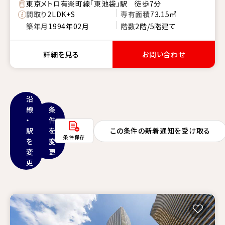
東京メトロ有楽町線「東池袋」駅 徒歩7分
間取り
2LDK+S
専有面積
73.15㎡
築年月
1994年02月
階数
2階/5階建て
詳細を見る
お問い合わせ
沿
線
条
・
件
駅
を
この条件の新着通知を受け取る
条件保存
を
変
変
更
更