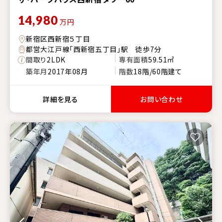
14,980
万円
新宿区西新宿５丁目
都営大江戸線「西新宿五丁目」駅 徒歩7分
間取り
2LDK
専有面積
59.51㎡
築年月
2017年08月
階数
18階/60階建て
詳細を見る
お問い合わせ