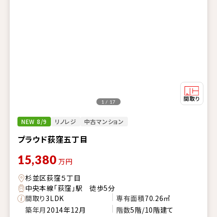
1 / 17
NEW 8/9
リノレジ
中古マンション
プラウド荻窪五丁目
15,380
万円
杉並区荻窪５丁目
中央本線「荻窪」駅 徒歩5分
間取り
3LDK
専有面積
70.26㎡
築年月
2014年12月
階数
5階/10階建て