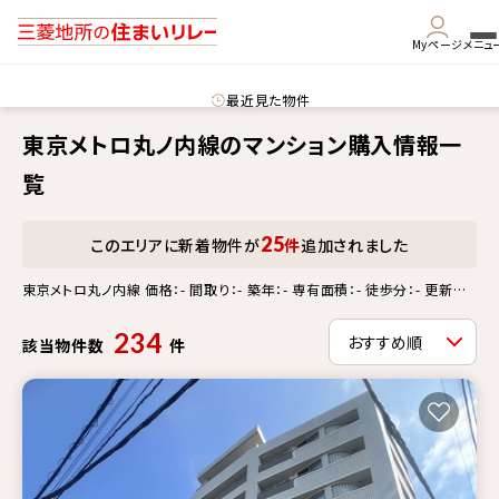
Myページ
メニュ
最近見た物件
東京メトロ丸ノ内線のマンション購入情報一
覧
25
このエリアに新着物件が
件
追加されました
東京メトロ丸ノ内線 価格：- 間取り：- 築年：- 専有面積：- 徒歩分：- 更新情
報：-
234
該当物件数
件