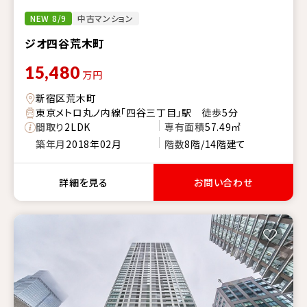
NEW 8/9
中古マンション
ジオ四谷荒木町
15,480
万円
新宿区荒木町
東京メトロ丸ノ内線「四谷三丁目」駅 徒歩5分
間取り
2LDK
専有面積
57.49㎡
築年月
2018年02月
階数
8階/14階建て
詳細を見る
お問い合わせ