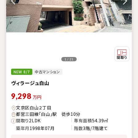
1 / 21
NEW 8/7
中古マンション
ヴィラージュ白山
9,298
万円
文京区白山２丁目
都営三田線「白山」駅 徒歩10分
間取り
2LDK
専有面積
54.39㎡
築年月
1998年07月
階数
3階/7階建て