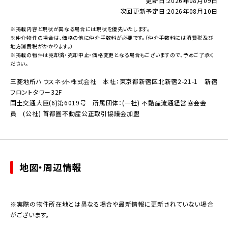
更新日:
2026年08月09日
次回更新予定日:
2026年08月10日
※掲載内容と現状が異なる場合には現状を優先いたします。
※仲介物件の場合は、価格の他に仲介手数料が必要です。（仲介手数料には消費税及び
地方消費税がかかります。）
※掲載の物件は売却済・売却中止・価格変更となる場合もございますので、予めご了承く
ださい。
三菱地所ハウスネット株式会社 本社：東京都新宿区北新宿2-21-1 新宿
フロントタワー32F
国土交通大臣(6)第6019号 所属団体：(一社) 不動産流通経営協会会
員 (公社) 首都圏不動産公正取引協議会加盟
地図・周辺情報
※実際の物件所在地とは異なる場合や最新情報に更新されていない場合
がございます。