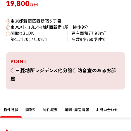
19,800
万円
東京都新宿区西新宿５丁目
東京メトロ丸ノ内線「西新宿」駅 徒歩9分
間取り
3LDK
専有面積
77.93m²
築年月
2017年08月
階数
9階/60階建て
POINT
◇三菱地所レジデンス他分譲◇防音室のあるお部
屋
物件特徴
間取り
物件概要
地図・周辺情報
お問い合わせ