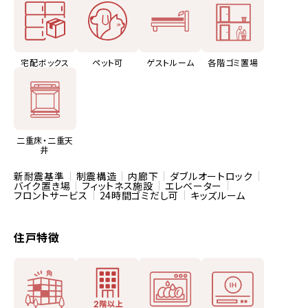
宅配ボックス
ペット可
ゲストルーム
各階ゴミ置場
二重床・二重天
井
新耐震基準
制震構造
内廊下
ダブルオートロック
バイク置き場
フィットネス施設
エレベーター
フロントサービス
24時間ゴミだし可
キッズルーム
住戸特徴