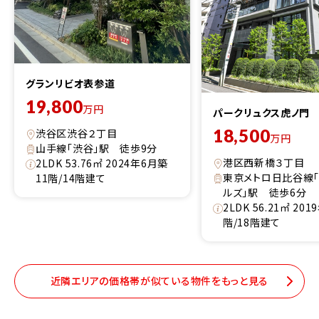
グランリビオ表参道
19,800
万円
パークリュクス虎ノ門
18,500
渋谷区渋谷２丁目
万円
山手線「渋谷」駅 徒歩9分
港区西新橋３丁目
2LDK 53.76㎡ 2024年6月築
東京メトロ日比谷線
11階/14階建て
ルズ」駅 徒歩6分
2LDK 56.21㎡ 20
階/18階建て
近隣エリアの価格帯が似ている物件をもっと見る