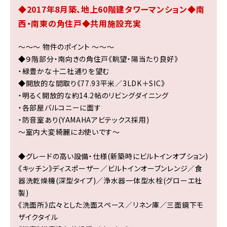
◆2017年8月築、地上60階建タワーマンション◆南
西・南東の角住戸◆共用施設充実
～～～ 物件のポイント ～～～
◆９階部分・南向きの角住戸《眺望・陽当たり良好》
・緑豊かな十二社通りを望む
◆開放的な間取り《77.93平米／3LDK＋SIC》
・明るく開放的な約14.2帖のリビングダイニング
・各部屋バルコニーに面す
・防音室あり(YAMAHAアビテックス採用)
～室内大変綺麗にお使いです～
◆グレードの高い設備・仕様(新築時にビルトインオプション)
《キッチン》ディスポーザー／ビルトインオーブンレンジ／食
器洗乾燥機(深型タイプ)／浄水器一体型水栓(グローエ社
製)
《洗面所》広々とした洗面スペース／リネン庫／三面鏡下モ
ザイクタイル