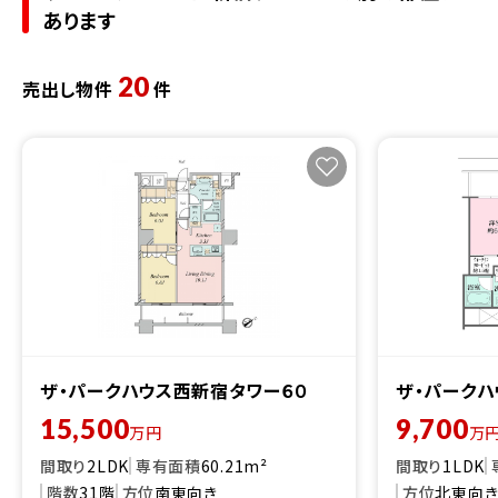
あります
20
売出し物件
件
ザ・パークハウス西新宿タワー６０
ザ・パークハ
15,500
9,700
万円
万
間取り
2LDK
専有面積
60.21m²
間取り
1LDK
階数
31階
方位
南東向き
方位
北東向