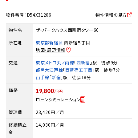
物件番号：D54X31206
物件情報の見方
物件名
ザ・パークハウス西新宿タワー60
所在地
東京都新宿区
西新宿５丁目
地図・周辺情報
交通
東京メトロ丸ノ内線
「
西新宿
」駅 徒歩9分
都営大江戸線
「
西新宿五丁目
」駅 徒歩7分
山手線
「
新宿
」駅 徒歩18分
価格
19,800
万円
ローンシミュレーション
管理費
23,420円／月
修繕積立
14,030円／月
金