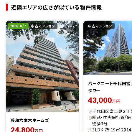
近隣エリアの広さが似ている物件情報
NEW 8/7
中古マンション
中古マンション
パークコート千代田
タワー
43,000
万円
千代田区富士見２丁
総武・中央緩行線「
藤和六本木ホームズ
徒歩3分
24,800
3LDK 75.19㎡ 20
万円