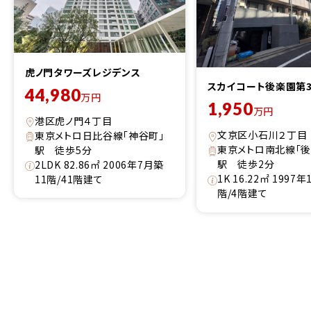
虎ノ門タワーズレジデンス
スカイコート後楽園第
44,980
万円
1,950
万円
港区虎ノ門４丁目
文京区小石川２丁目
東京メトロ日比谷線「神谷町」
東京メトロ南北線「後
駅 徒歩5分
駅 徒歩2分
2LDK 82.86㎡ 2006年7月築
1K 16.22㎡ 1997年
11階/41階建て
階/4階建て