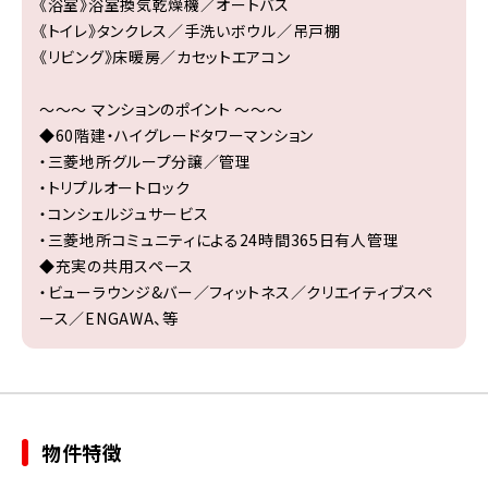
《浴室》浴室換気乾燥機／オートバス
《トイレ》タンクレス／手洗いボウル／吊戸棚
《リビング》床暖房／カセットエアコン
～～～ マンションのポイント ～～～
◆60階建・ハイグレードタワーマンション
・三菱地所グループ分譲／管理
・トリプルオートロック
・コンシェルジュサービス
・三菱地所コミュニティによる24時間365日有人管理
◆充実の共用スペース
・ビューラウンジ&バー／フィットネス／クリエイティブスペ
ース／ENGAWA、等
物件特徴