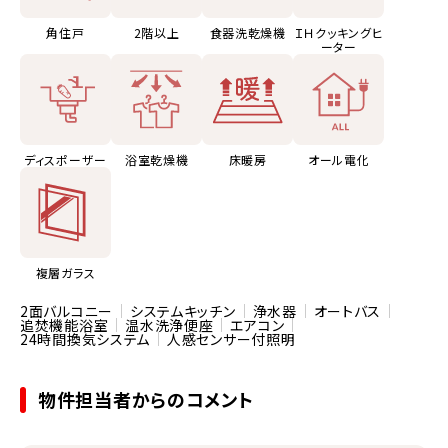
角住戸
2階以上
食器洗乾燥機
ＩＨクッキングヒ
ーター
ディスポーザー
浴室乾燥機
床暖房
オール電化
複層ガラス
2面バルコニー
システムキッチン
浄水器
オートバス
追焚機能浴室
温水洗浄便座
エアコン
24時間換気システム
人感センサー付照明
物件担当者からのコメント