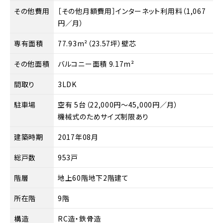
その他費用
［その他月額費用］インターネット利用料（1,067
円／月）
専有面積
77.93m²（23.57坪）壁芯
その他面積
バルコニー面積 9.17m²
間取り
3LDK
駐車場
空有 5台（22,000円～45,000円／月）
機械式のためサイズ制限あり
建築時期
2017年08月
総戸数
953戸
階層
地上60階地下2階建て
所在階
9階
構造
RC造・鉄骨造