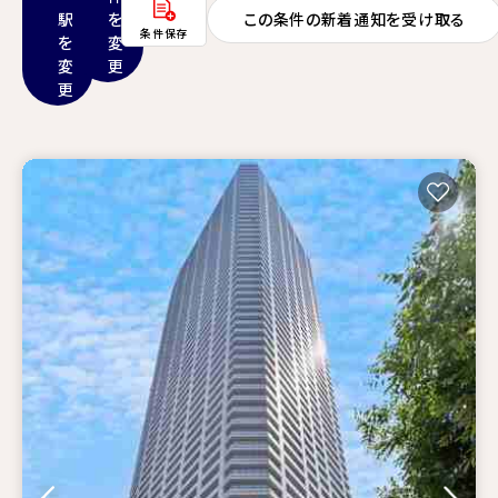
駅
を
この条件の新着通知を受け取る
条件保存
を
変
変
更
更