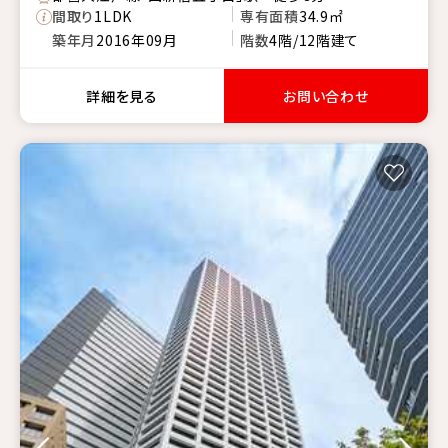
間取り
1LDK
専有面積
34.9㎡
築年月
2016年09月
階数
4階/12階建て
詳細を見る
お問い合わせ