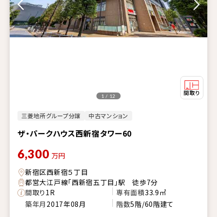
1 / 12
三菱地所グループ分譲
中古マンション
ザ・パークハウス西新宿タワー60
6,300
万円
新宿区西新宿５丁目
都営大江戸線「西新宿五丁目」駅 徒歩7分
間取り
1R
専有面積
33.9㎡
築年月
2017年08月
階数
5階/60階建て