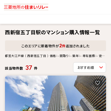
西新宿五丁目駅のマンション購入情報一覧
2
このエリアに新着物件が
件
追加されました
都営大江戸線 （ 西新宿五丁目 ） 価格：- 間取り：- 築年：- 専有面積：- 徒歩
分：- 更新情報：-
37
該当物件数
件