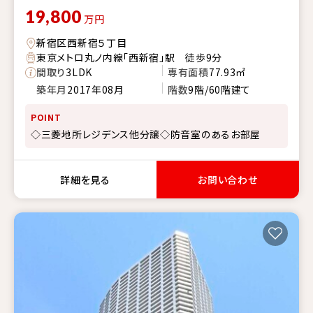
19,800
万円
新宿区西新宿５丁目
東京メトロ丸ノ内線「西新宿」駅 徒歩9分
間取り
3LDK
専有面積
77.93㎡
築年月
2017年08月
階数
9階/60階建て
POINT
◇三菱地所レジデンス他分譲◇防音室のあるお部屋
詳細を見る
お問い合わせ