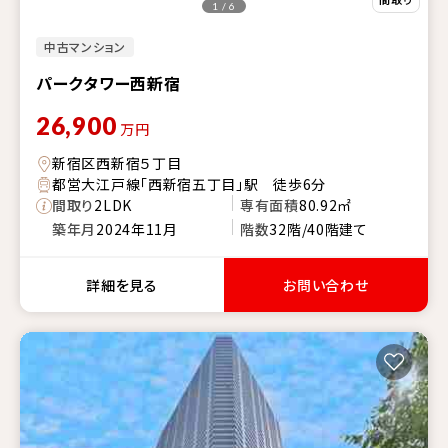
1 / 6
中古マンション
パークタワー西新宿
26,900
万円
新宿区西新宿５丁目
都営大江戸線「西新宿五丁目」駅 徒歩6分
間取り
2LDK
専有面積
80.92㎡
築年月
2024年11月
階数
32階/40階建て
詳細を見る
お問い合わせ