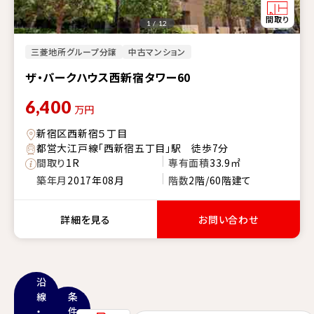
1 / 12
三菱地所グループ分譲
中古マンション
ザ・パークハウス西新宿タワー60
6,400
万円
新宿区西新宿５丁目
都営大江戸線「西新宿五丁目」駅 徒歩7分
間取り
1R
専有面積
33.9㎡
築年月
2017年08月
階数
2階/60階建て
詳細を見る
お問い合わせ
沿
線
条
・
件