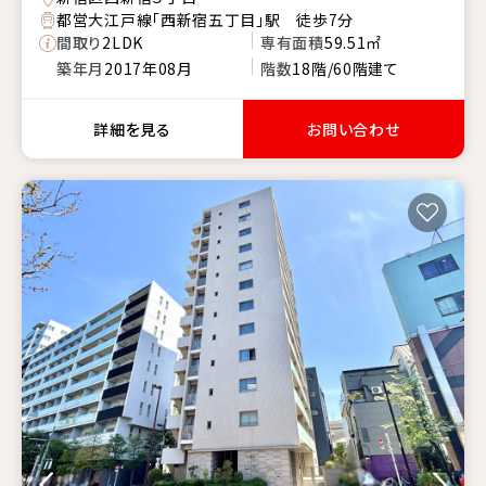
都営大江戸線「西新宿五丁目」駅 徒歩7分
間取り
2LDK
専有面積
59.51㎡
築年月
2017年08月
階数
18階/60階建て
詳細を見る
お問い合わせ