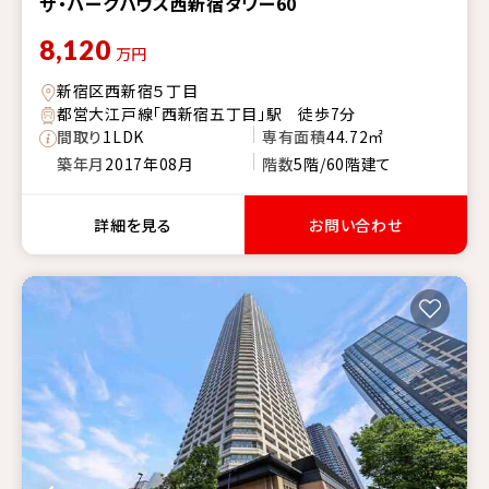
ザ・パークハウス西新宿タワー60
8,120
万円
新宿区西新宿５丁目
都営大江戸線「西新宿五丁目」駅 徒歩7分
間取り
1LDK
専有面積
44.72㎡
築年月
2017年08月
階数
5階/60階建て
詳細を見る
お問い合わせ