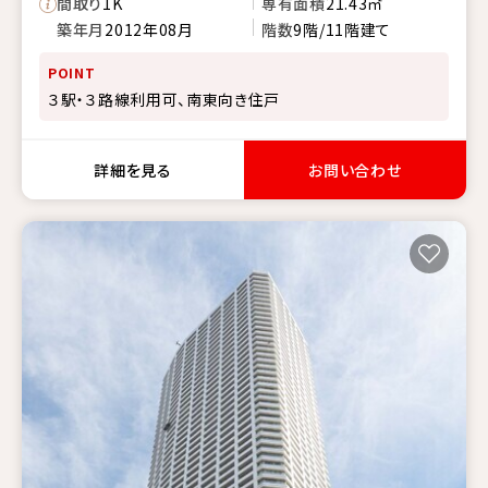
間取り
1K
専有面積
21.43㎡
築年月
2012年08月
階数
9階/11階建て
POINT
３駅・３路線利用可、南東向き住戸
詳細を見る
お問い合わせ