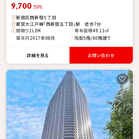
9,700
万円
新宿区西新宿５丁目
都営大江戸線「西新宿五丁目」駅 徒歩7分
間取り
1LDK
専有面積
49.11㎡
築年月
2017年08月
階数
5階/60階建て
詳細を見る
お問い合わせ