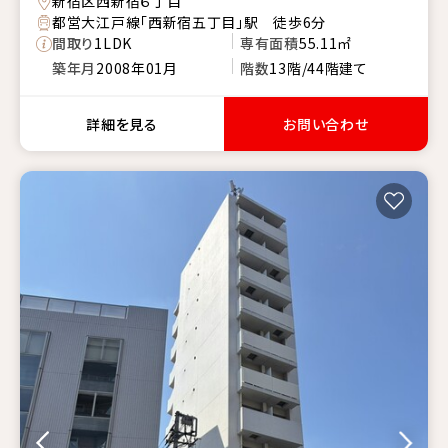
新宿区西新宿６丁目
都営大江戸線「西新宿五丁目」駅 徒歩6分
間取り
1LDK
専有面積
55.11㎡
築年月
2008年01月
階数
13階/44階建て
詳細を見る
お問い合わせ