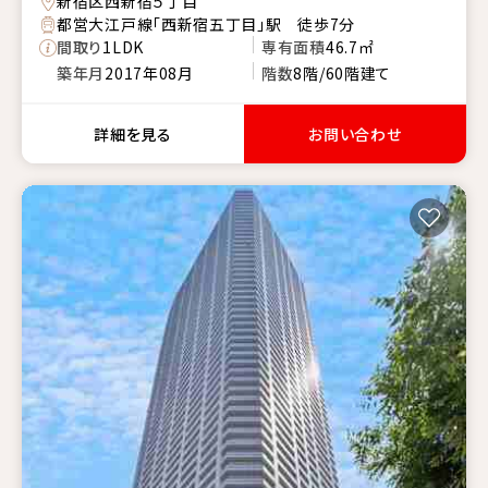
新宿区西新宿５丁目
都営大江戸線「西新宿五丁目」駅 徒歩7分
間取り
1LDK
専有面積
46.7㎡
築年月
2017年08月
階数
8階/60階建て
詳細を見る
お問い合わせ