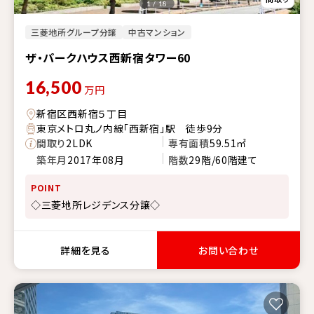
1 / 18
三菱地所グループ分譲
中古マンション
ザ・パークハウス西新宿タワー60
16,500
万円
新宿区西新宿５丁目
東京メトロ丸ノ内線「西新宿」駅 徒歩9分
間取り
2LDK
専有面積
59.51㎡
築年月
2017年08月
階数
29階/60階建て
POINT
◇三菱地所レジデンス分譲◇
詳細を見る
お問い合わせ