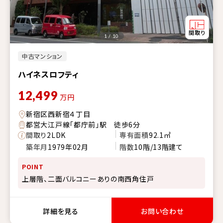
1 / 10
中古マンション
ハイネスロフティ
12,499
万円
新宿区西新宿４丁目
都営大江戸線「都庁前」駅 徒歩6分
間取り
2LDK
専有面積
92.1㎡
築年月
1979年02月
階数
10階/13階建て
POINT
上層階、二面バルコニーありの南西角住戸
詳細を見る
お問い合わせ