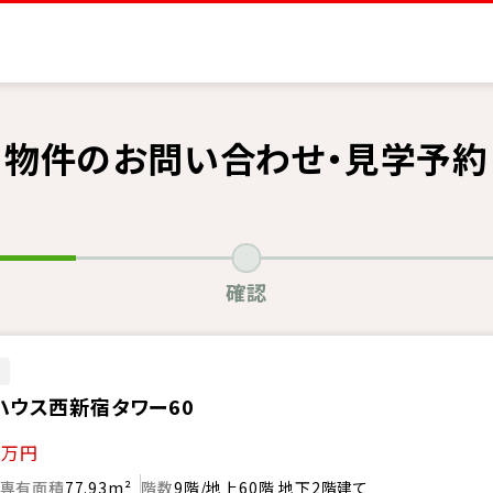
物件のお問い合わせ・見学予約
確認
ン
ハウス西新宿タワー60
0
万円
専有面積
77.93m²
階数
9階/地上60階 地下2階建て