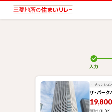
入力
中古マンショ
ザ・パーク
19,80
間取り
3LDK