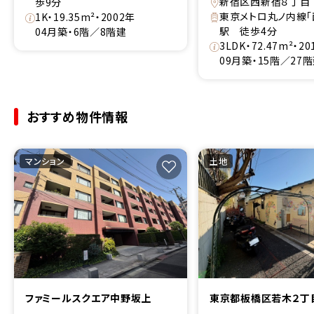
新宿区西新宿８丁目
歩9分
東京メトロ丸ノ内線「
1K・19.35m²・2002年
駅 徒歩4分
04月築・6階／8階建
3LDK・72.47m²・2
09月築・15階／27
おすすめ物件情報
マンション
土地
ファミールスクエア中野坂上
東京都板橋区若木２丁