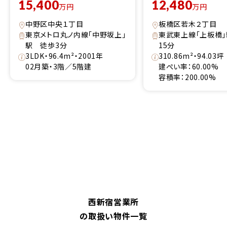
15,400
12,480
万円
万円
中野区中央１丁目
板橋区若木２丁目
東京メトロ丸ノ内線「中野坂上」
東武東上線「上板橋
駅 徒歩3分
15分
3LDK・96.4m²・2001年
310.86m²・94.03坪
02月築・3階／5階建
建ぺい率：60.00%
容積率：200.00%
西新宿営業所
の取扱い物件一覧