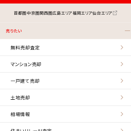
首都圏
中京圏
関西圏
広島エリア
福岡エリア
仙台エリア
売りたい
無料売却査定
マンション売却
一戸建て売却
土地売却
相場情報
住まいリレーAI査定