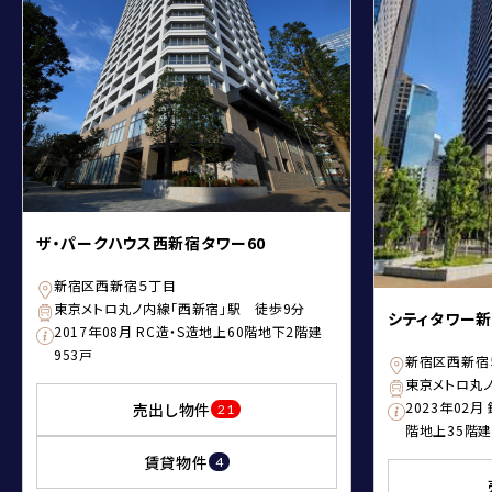
ザ・パークハウス西新宿タワー60
新宿区西新宿５丁目
東京メトロ丸ノ内線「西新宿」駅 徒歩9分
シティタワー
2017年08月 RC造・S造地上60階地下2階建
953戸
新宿区西新宿
東京メトロ丸
2023年02
売出し物件
21
階地上35階建 
賃貸物件
4