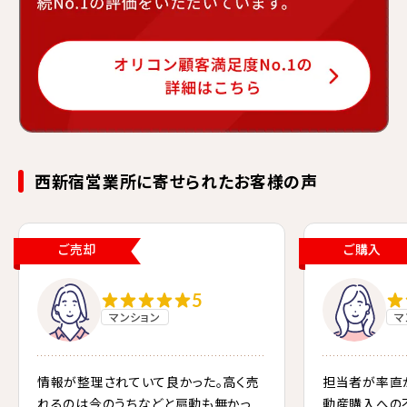
三菱地所ハウスネットは「オリコン顧客満足度No.1」という高い評価
西新宿営業所に寄せられたお客様の声
ご売却
ご購入
5
マンション
マ
情報が整理されていて良かった。高く売
担当者が率直
れるのは今のうちなどと扇動も無かっ
動産購入への