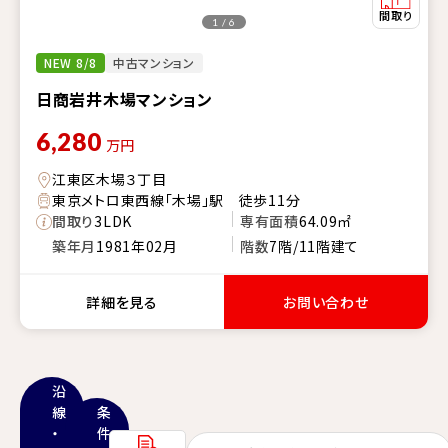
1 / 6
NEW 8/8
中古マンション
日商岩井木場マンション
6,280
万円
江東区木場３丁目
東京メトロ東西線「木場」駅 徒歩11分
間取り
3LDK
専有面積
64.09㎡
築年月
1981年02月
階数
7階/11階建て
詳細を見る
お問い合わせ
沿
線
条
・
件