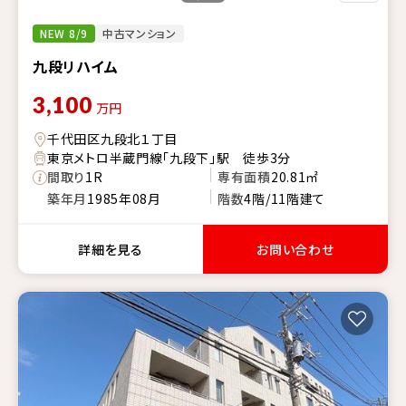
NEW 8/9
中古マンション
九段リハイム
3,100
万円
千代田区九段北１丁目
東京メトロ半蔵門線「九段下」駅 徒歩3分
間取り
1R
専有面積
20.81㎡
築年月
1985年08月
階数
4階/11階建て
詳細を見る
お問い合わせ