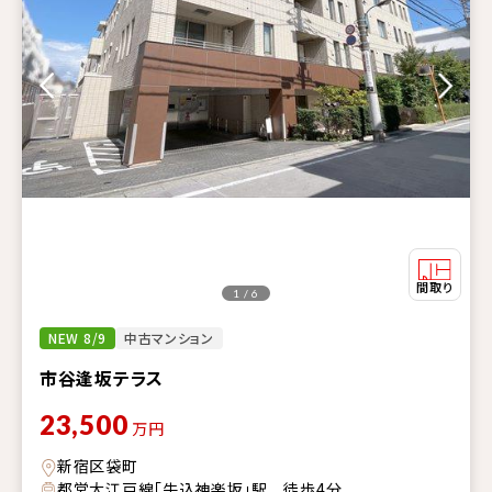
1 / 6
NEW 8/9
中古マンション
市谷逢坂テラス
23,500
万円
新宿区袋町
都営大江戸線「牛込神楽坂」駅 徒歩4分