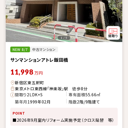
1 / 5
NEW 8/7
中古マンション
サンマンションアトレ飯田橋
11,998
万円
新宿区東五軒町
東京メトロ東西線「神楽坂」駅 徒歩8分
間取り
2LDK+S
専有面積
55.66㎡
築年月
1999年02月
階数
2階/9階建て
POINT
■2026年9月室内リフォーム実施予定（クロス貼替 等）