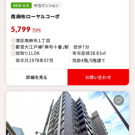
NEW 8/8
中古マンション
南麻布ローヤルコーポ
5,799
万円
港区南麻布１丁目
都営大江戸線「麻布十番」駅 徒歩7分
間取り
1LDK
専有面積
38.83㎡
築年月
1978年07月
階数
4階/5階建て
詳細を見る
お問い合わせ