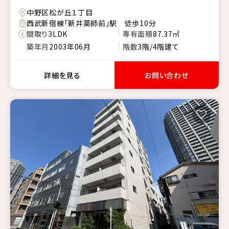
中野区松が丘１丁目
西武新宿線「新井薬師前」駅 徒歩10分
間取り
3LDK
専有面積
87.37㎡
築年月
2003年06月
階数
3階/4階建て
詳細を見る
お問い合わせ