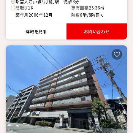
都営大江戸線「月島」駅 徒歩3分
間取り
1K
専有面積
25.36㎡
築年月
2006年12月
階数
6階/8階建て
詳細を見る
お問い合わせ