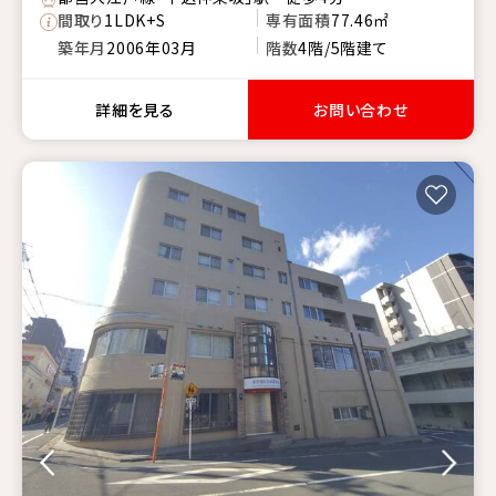
間取り
1LDK+S
専有面積
77.46㎡
築年月
2006年03月
階数
4階/5階建て
詳細を見る
お問い合わせ