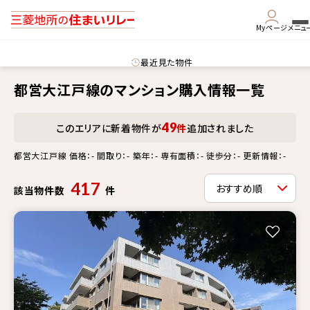
Myページ
メニュ
最近見た物件
都営大江戸線のマンション購入情報一覧
49
このエリアに新着物件が
件
追加されました
都営大江戸線 価格：- 間取り：- 築年：- 専有面積：- 徒歩分：- 更新情報：-
417
該当物件数
件