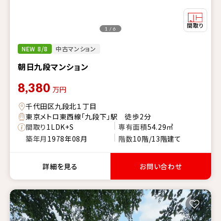
1 / 6
NEW 8/8
中古マンション
朝日九段マンション
8,380
万円
千代田区九段北１丁目
東京メトロ東西線「九段下」駅 徒歩2分
間取り
1LDK+S
専有面積
54.29㎡
築年月
1978年08月
階数
10階/13階建て
詳細を見る
お問い合わせ