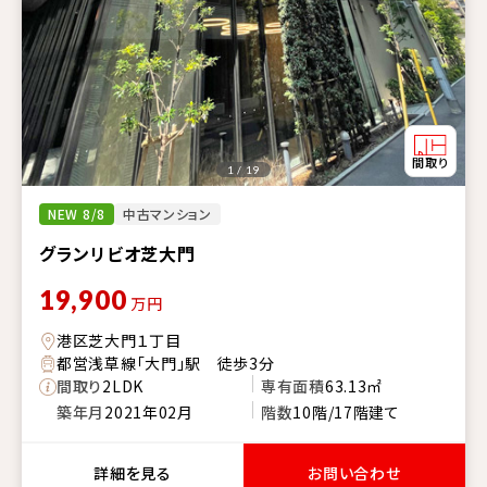
1 / 19
NEW 8/8
中古マンション
グランリビオ芝大門
19,900
万円
港区芝大門１丁目
都営浅草線「大門」駅 徒歩3分
間取り
2LDK
専有面積
63.13㎡
築年月
2021年02月
階数
10階/17階建て
詳細を見る
お問い合わせ