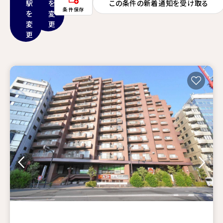
駅
を
この条件の新着通知を受け取る
条件保存
を
変
変
更
更