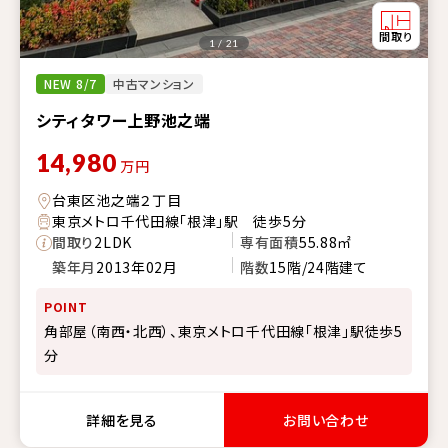
1 / 21
NEW 8/7
中古マンション
シティタワー上野池之端
14,980
万円
台東区池之端２丁目
東京メトロ千代田線「根津」駅 徒歩5分
間取り
2LDK
専有面積
55.88㎡
築年月
2013年02月
階数
15階/24階建て
POINT
角部屋（南西・北西）、東京メトロ千代田線「根津」駅徒歩5
分
詳細を見る
お問い合わせ