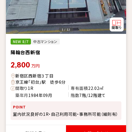
1 / 13
NEW 8/7
中古マンション
陽輪台西新宿
2,800
万円
新宿区西新宿３丁目
京王線「初台」駅 徒歩6分
間取り
1R
専有面積
22.02㎡
築年月
1984年09月
階数
7階/12階建て
POINT
室内状況良好の1R・自己利用可能・事務所可能（細則有）