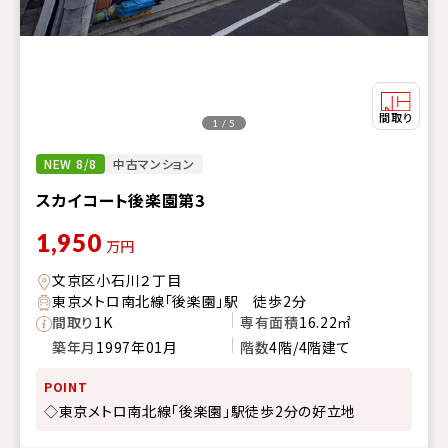
1 / 5
NEW 8/8
中古マンション
スカイコート後楽園第3
1,950
万円
文京区小石川２丁目
東京メトロ南北線「後楽園」駅 徒歩2分
間取り
1K
専有面積
16.22㎡
築年月
1997年01月
階数
4階/4階建て
POINT
◇東京メトロ南北線「後楽園」駅徒歩2分の好立地