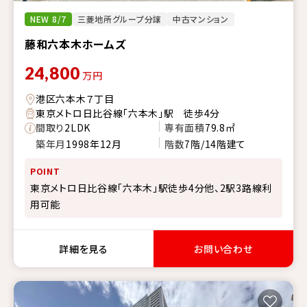
NEW 8/7
三菱地所グループ分譲
中古マンション
藤和六本木ホームズ
24,800
万円
港区六本木７丁目
東京メトロ日比谷線「六本木」駅 徒歩4分
間取り
2LDK
専有面積
79.8㎡
築年月
1998年12月
階数
7階/14階建て
POINT
東京メトロ日比谷線「六本木」駅徒歩4分他、2駅3路線利
用可能
詳細を見る
お問い合わせ