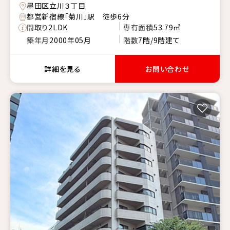
墨田区立川３丁目
都営新宿線「菊川」駅 徒歩6分
間取り
2LDK
専有面積
53.79㎡
築年月
2000年05月
階数
7階/9階建て
詳細を見る
お問い合わせ