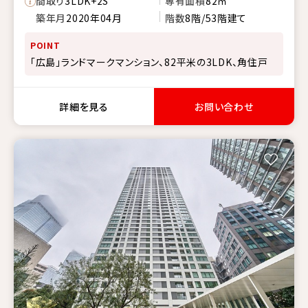
間取り
3LDK+2S
専有面積
82㎡
築年月
2020年04月
階数
8階/53階建て
POINT
「広島」ランドマークマンション、82平米の3LDK、角住戸
詳細を見る
お問い合わせ