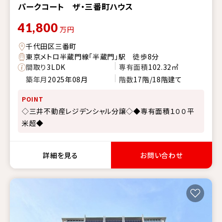
パークコート ザ・三番町ハウス
41,800
万円
千代田区三番町
東京メトロ半蔵門線「半蔵門」駅 徒歩8分
間取り
3LDK
専有面積
102.32㎡
築年月
2025年08月
階数
17階/18階建て
POINT
◇三井不動産レジデンシャル分譲◇◆専有面積１００平
米超◆
詳細を見る
お問い合わせ