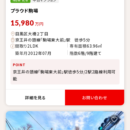
プラウド駒場
15,980
万円
目黒区大橋２丁目
京王井の頭線「駒場東大前」駅 徒歩5分
間取り
2LDK
専有面積
63.96㎡
築年月
2012年07月
階数
6階/9階建て
POINT
京王井の頭線「駒場東大前」駅徒歩5分/2駅2路線利用可
能
詳細を見る
お問い合わせ