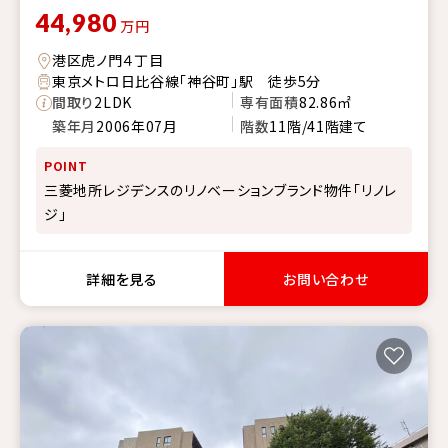
44,980
万円
港区虎ノ門４丁目
東京メトロ日比谷線「神谷町」駅 徒歩5分
間取り
2LDK
専有面積
82.86㎡
築年月
2006年07月
階数
11階/41階建て
POINT
三菱地所レジデンスのリノベーションブランド物件「リノレ
ジ」
詳細を見る
お問い合わせ