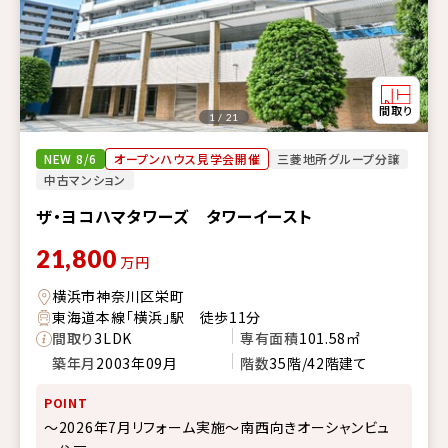
1 / 21
NEW 8/6
オープンハウス見学会開催
三菱地所グループ分譲
中古マンション
ザ・ヨコハマタワーズ タワーイースト
21,800
万円
横浜市神奈川区栄町
東海道本線「横浜」駅 徒歩11分
間取り
3LDK
専有面積
101.58㎡
築年月
2003年09月
階数
35階/42階建て
POINT
～2026年7月リフォーム実施～南西向きオーシャンビュ