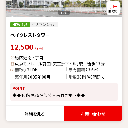
1 / 8
NEW 8/6
中古マンション
ベイクレストタワー
12,500
万円
港区港南３丁目
東京モノレール羽田「天王洲アイル」駅 徒歩13分
間取り
2LDK
専有面積
73.6㎡
築年月
2005年08月
階数
36階/40階建て
POINT
◆◆40階建36階部分×南向き住戸◆◆
詳細を見る
お問い合わせ