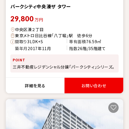
パークシティ中央湊ザ タワー
29,800
万円
中央区湊２丁目
東京メトロ日比谷線「八丁堀」駅 徒歩6分
間取り
3LDK+S
専有面積
76.59㎡
築年月
2017年11月
階数
26階/35階建て
POINT
三井不動産レジデンシャル分譲「パークシティ」シリーズ。
詳細を見る
お問い合わせ