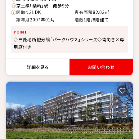
京王線「柴崎」駅 徒歩9分
間取り
3LDK
専有面積
82.03㎡
築年月
2007年01月
階数
1階/8階建て
POINT
◇三菱地所他分譲「パークハウス」シリーズ◇南向き×専
用庭付き
詳細を見る
お問い合わせ