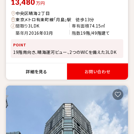
13,480
万円
中央区晴海２丁目
東京メトロ有楽町線「月島」駅 徒歩13分
間取り
3LDK
専有面積
74.15㎡
築年月
2016年03月
階数
19階/49階建て
POINT
19階南向き、晴海運河ビュー、2つのWICを備えた3LDK
詳細を見る
お問い合わせ