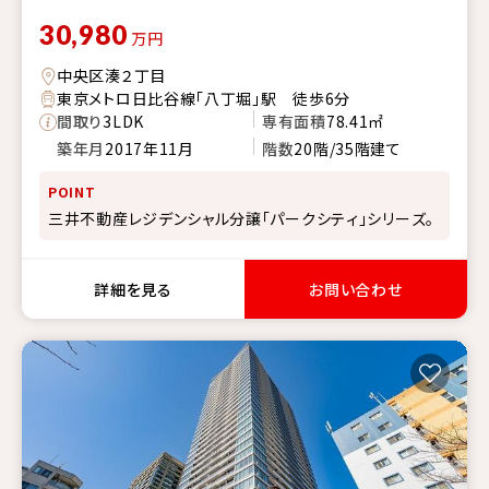
30,980
万円
中央区湊２丁目
東京メトロ日比谷線「八丁堀」駅 徒歩6分
間取り
3LDK
専有面積
78.41㎡
築年月
2017年11月
階数
20階/35階建て
POINT
三井不動産レジデンシャル分譲「パークシティ」シリーズ。
詳細を見る
お問い合わせ