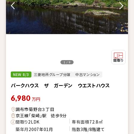
1 / 9
NEW 8/3
三菱地所グループ分譲
中古マンション
パークハウス ザ ガーデン ウエストハウス
6,980
万円
調布市菊野台３丁目
京王線「柴崎」駅 徒歩9分
間取り
2LDK
専有面積
72.8㎡
築年月
2007年01月
階数
3階/8階建て