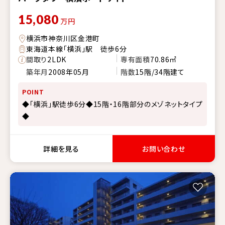
15,080
万円
横浜市神奈川区金港町
東海道本線「横浜」駅 徒歩6分
間取り
2LDK
専有面積
70.86㎡
築年月
2008年05月
階数
15階/34階建て
POINT
◆「横浜」駅徒歩6分◆15階・16階部分のメゾネットタイプ
◆
詳細を見る
お問い合わせ