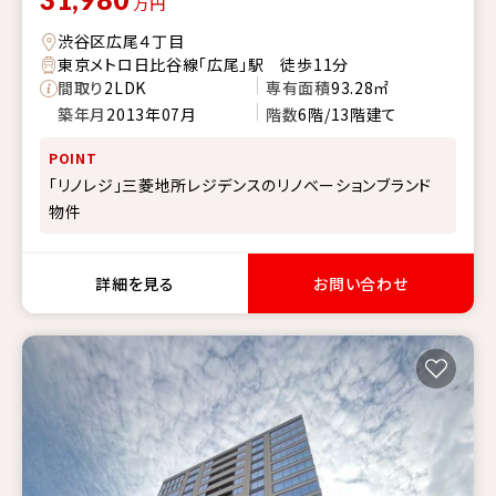
万円
渋谷区広尾４丁目
東京メトロ日比谷線「広尾」駅 徒歩11分
間取り
2LDK
専有面積
93.28㎡
築年月
2013年07月
階数
6階/13階建て
POINT
「リノレジ」三菱地所レジデンスのリノベーションブランド
物件
詳細を見る
お問い合わせ