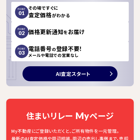
その場ですぐに
POINT
01
査定価格
がわかる
価格更新通知
お届け
POINT
を
02
電話番号
登録不要！
の
POINT
03
メールや電話での営業なし
AI査定スタート
住まいリレー
ページ
My
My不動産にご登録いただくと、ご所有物件を一元管理。
最新のAI査定価格や周辺相場、周辺の売出し事例まで、売却