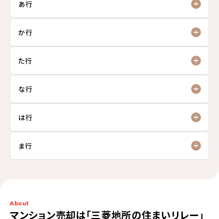
あ行
か行
た行
な行
は行
ま行
About
マンション売却は「三菱地所の住まいリレー」