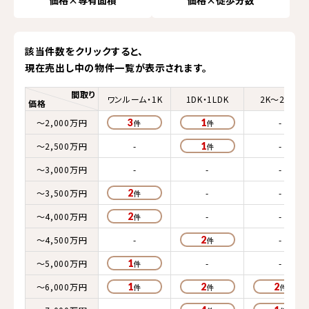
価格×専有面積
価格×徒歩分数
該当件数をクリックすると、
現在売出し中の物件一覧が表示されます。
間取り
ワンルーム・1K
1DK・1LDK
2K～2LDK
価格
～2,000万円
3
1
-
～2,500万円
-
1
-
～3,000万円
-
-
-
～3,500万円
2
-
-
～4,000万円
2
-
-
～4,500万円
-
2
-
～5,000万円
1
-
-
～6,000万円
1
2
2