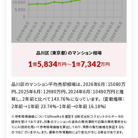
品川区（東京都）の
マンション
相場
1
5,834
1
7,342
〜
億
万円
億
万円
品川区のマンション平均売却相場は、2026年6月：15080万
円、2025年6月：12980万円、2024年6月：10490万円と推
移し、2年前と比べて143.76%になっています。 （変動推移：
2年前→1年前 23.74%・1年前→0年前 16.18%）
※参考相場価格についてはHowMaを運営する株式会社コラビットからデータの
提供を受けております。対象の
マンション
の過去の販売事例や近隣の販売事例をも
とにAI技術を用いて参考相場価格を算出しており、実際の取引価格を保証するも
のではございません。また、最新の市場動向により変化が生じる場合があります。