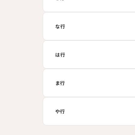
な行
は行
ま行
や行