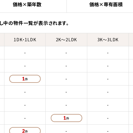
価格×築年数
価格×専有面積
し中の物件一覧が表示されます。
1DK・1LDK
2K～2LDK
3K～3LDK
-
-
-
-
-
-
1
-
-
-
-
-
-
-
-
-
1
-
2
-
-