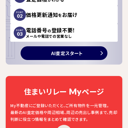
価格更新通知
お届け
POINT
を
02
電話番号
登録不要！
の
POINT
03
メールや電話での営業なし
AI査定スタート
住まいリレー
ページ
My
My不動産にご登録いただくと、ご所有物件を一元管理。
最新のAI査定価格や周辺相場、周辺の売出し事例まで、売却
判断に役立つ情報をまとめて確認できます。