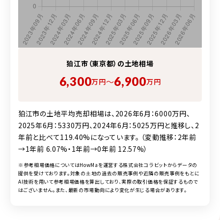
狛江市（東京都）の
土地
相場
6,300
6,900
〜
万円
万円
狛江市の土地平均売却相場は、2026年6月：6000万円、
2025年6月：5330万円、2024年6月：5025万円と推移し、2
年前と比べて119.40%になっています。 （変動推移：2年前
→1年前 6.07%・1年前→0年前 12.57%）
※参考相場価格についてはHowMaを運営する株式会社コラビットからデータの
提供を受けております。対象の
土地
の過去の販売事例や近隣の販売事例をもとに
AI技術を用いて参考相場価格を算出しており、実際の取引価格を保証するもので
はございません。また、最新の市場動向により変化が生じる場合があります。