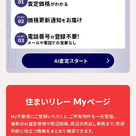
01
査定価格
がわかる
価格更新通知
お届け
POINT
を
02
電話番号
登録不要！
の
POINT
03
メールや電話での営業なし
AI査定スタート
住まいリレー
ページ
My
My不動産にご登録いただくと、ご所有物件を一元管理。
最新のAI査定価格や周辺相場、周辺の売出し事例まで、売却
判断に役立つ情報をまとめて確認できます。