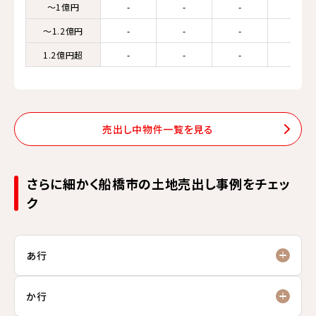
～1億円
-
-
-
-
～1.2億円
-
-
-
-
1.2億円超
-
-
-
-
売出し中物件一覧を見る
さらに細かく船橋市の土地売出し事例をチェッ
ク
あ行
か行