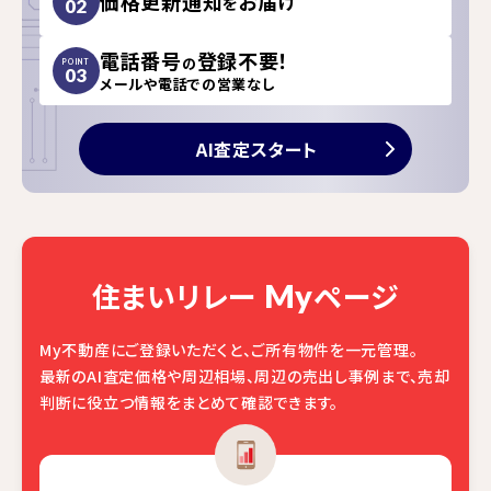
価格更新通知
お届け
を
02
電話番号
登録不要！
の
POINT
03
メールや電話での営業なし
AI査定スタート
住まいリレー
ページ
My
My不動産にご登録いただくと、ご所有物件を一元管理。
最新のAI査定価格や周辺相場、周辺の売出し事例まで、売却
判断に役立つ情報をまとめて確認できます。