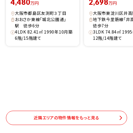
4,480
2,698
万円
万円
大阪市都島区友渕町３丁目
大阪市東淀川区井高
おおさか東線「城北公園通」
地下鉄今里筋線「井
駅 徒歩6分
徒歩7分
4LDK 82.41㎡ 1990年10月築
3LDK 74.84㎡ 19
6階/15階建て
12階/14階建て
近隣エリアの物件情報をもっと見る