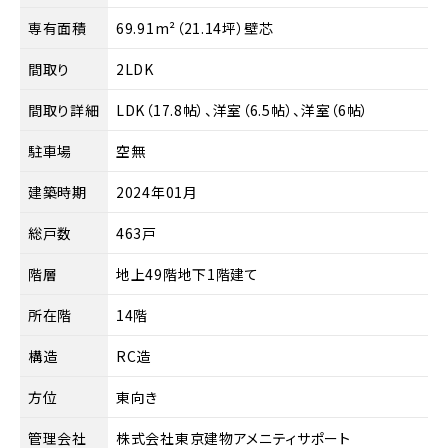
専有面積
69.91m²（21.14坪）壁芯
間取り
2LDK
間取り詳細
LDK（17.8帖）、洋室（6.5帖）、洋室（6帖）
駐車場
空無
建築時期
2024年01月
総戸数
463戸
階層
地上49階地下1階建て
所在階
14階
構造
RC造
方位
東向き
管理会社
株式会社東京建物アメニティサポート