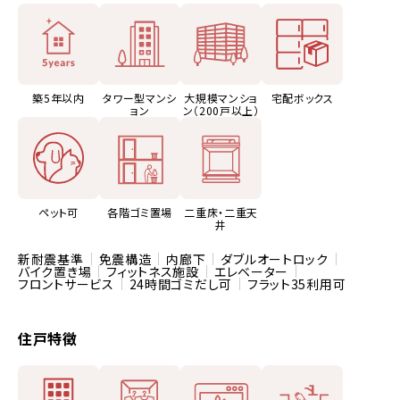
築5年以内
タワー型マンシ
大規模マンショ
宅配ボックス
ョン
ン（200戸以上）
ペット可
各階ゴミ置場
二重床・二重天
井
新耐震基準
免震構造
内廊下
ダブルオートロック
バイク置き場
フィットネス施設
エレベーター
フロントサービス
24時間ゴミだし可
フラット35利用可
住戸特徴