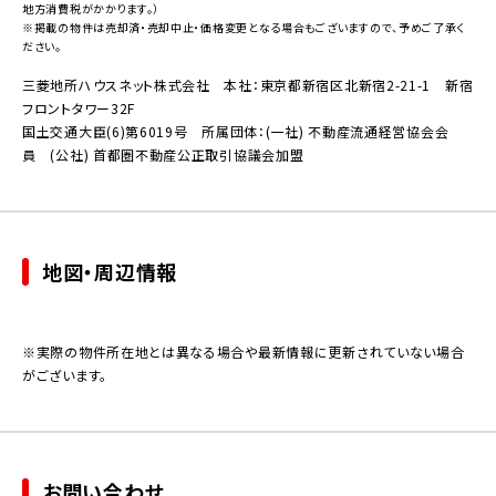
地方消費税がかかります。）
※掲載の物件は売却済・売却中止・価格変更となる場合もございますので、予めご了承く
ださい。
三菱地所ハウスネット株式会社 本社：東京都新宿区北新宿2-21-1 新宿
フロントタワー32F
国土交通大臣(6)第6019号 所属団体：(一社) 不動産流通経営協会会
員 (公社) 首都圏不動産公正取引協議会加盟
地図・周辺情報
※実際の物件所在地とは異なる場合や最新情報に更新されていない場合
がございます。
お問い合わせ