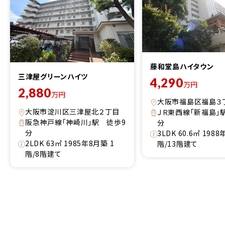
藤和堂島ハイタウン
三津屋グリーンハイツ
4,290
万円
2,880
万円
大阪市福島区福島３
大阪市淀川区三津屋北２丁目
ＪＲ東西線「新福島」
阪急神戸線「神崎川」駅 徒歩9
分
分
3LDK 60.6㎡ 198
2LDK 63㎡ 1985年8月築 1
階/13階建て
階/8階建て