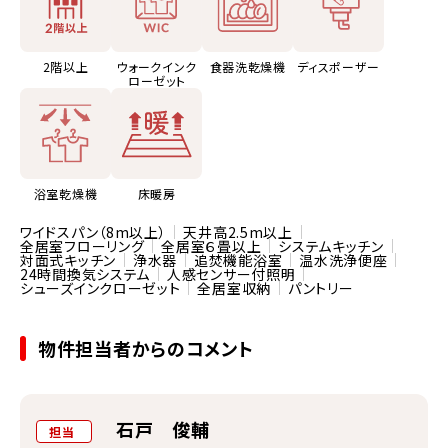
2階以上
ウォークインク
食器洗乾燥機
ディスポーザー
ローゼット
浴室乾燥機
床暖房
ワイドスパン（8m以上）
天井高2.5m以上
全居室フローリング
全居室６畳以上
システムキッチン
対面式キッチン
浄水器
追焚機能浴室
温水洗浄便座
24時間換気システム
人感センサー付照明
シューズインクローゼット
全居室収納
パントリー
物件担当者からのコメント
石戸 俊輔
担当