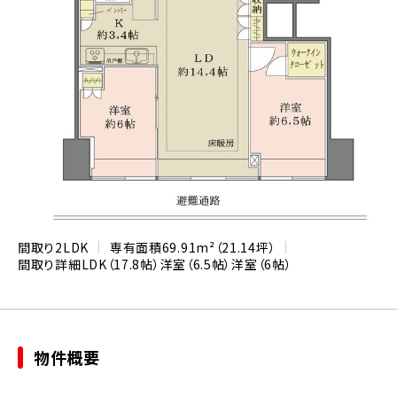
間取り
2LDK
専有面積
69.91m²（21.14坪）
間取り詳細
LDK（17.8帖）
洋室（6.5帖）
洋室（6帖）
物件概要