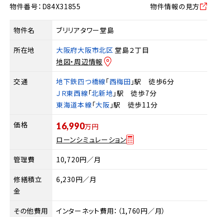
物件番号：D84X31855
物件情報の見方
物件名
ブリリアタワー堂島
所在地
大阪府大阪市北区
堂島２丁目
地図・周辺情報
交通
地下鉄四つ橋線
「
西梅田
」駅 徒歩6分
ＪＲ東西線
「
北新地
」駅 徒歩7分
東海道本線
「
大阪
」駅 徒歩11分
価格
16,990
万円
ローンシミュレーション
管理費
10,720円／月
修繕積立
6,230円／月
金
その他費用
インターネット費用：（1,760円／月）