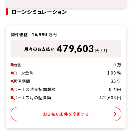
ローンシミュレーション
物件価格
16,990
万円
479,603
月々のお支払い
円 / 月
頭金
0
万
ローン金利
1.00
%
返済期間
35
年
ボーナス時支払加算額
0
万円
ボーナス月の返済額
479,603
円
お支払い条件を変更する