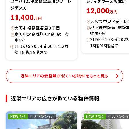
ユニハイム中之島堂島川タワーレ
シティタワー大阪本町
ジデンス
12,000
万円
11,400
万円
大阪市中央区安土町
地下鉄堺筋線「堺筋
大阪市福島区福島３丁目
徒歩3分
京阪中之島線「中之島」駅 徒
3LDK 64.78㎡ 20
歩4分
18階/48階建て
1LDK+S 90.24㎡ 2016年2月
築 18階/19階建て
近隣エリアの価格帯が似ている物件をもっと見る
近隣エリアの広さが似ている物件情報
NEW 8/2
中古マンション
NEW 7/30
中古マンショ