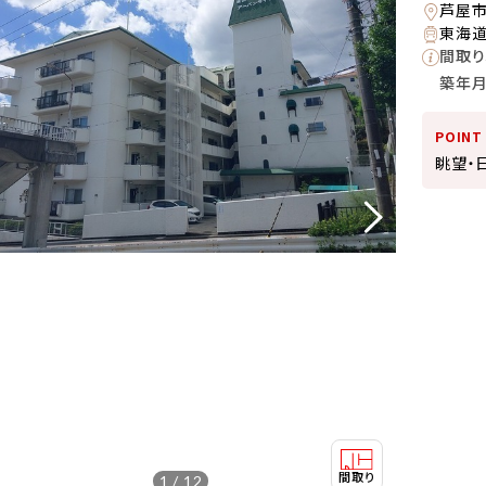
芦屋
東海道
間取り
築年
POINT
眺望・
1 / 12