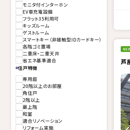
モニタ付インターホン
EV車充電設備
フラット35利用可
キッズルーム
ゲストルーム
スマートキー（非接触型IDカードキー）
各階ゴミ置場
NEW
二重床・二重天井
省エネ基準適合
芦
住戸特徴
専用庭
20階以上のお部屋
角住戸
2階以上
最上階
和室
適合リノベーション
リフォーム実施