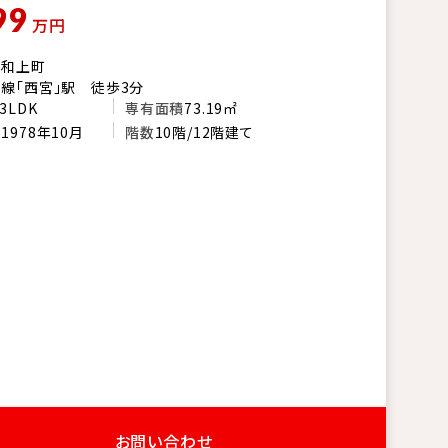
99
万円
市和上町
線「西宮」駅 徒歩3分
3LDK
専有面積
73.19㎡
月
1978年10月
階数
10階/12階建て
お問い合わせ