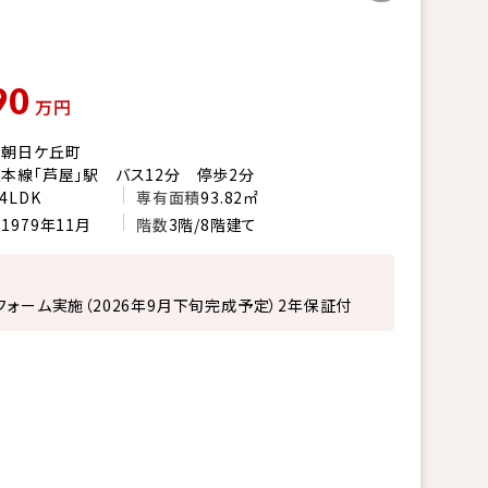
90
万円
市朝日ケ丘町
本線「芦屋」駅 バス12分 停歩2分
4LDK
専有面積
93.82㎡
月
1979年11月
階数
3階/8階建て
フォーム実施（2026年9月下旬完成予定）2年保証付