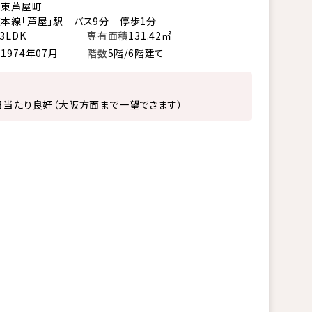
市東芦屋町
本線「芦屋」駅 バス9分 停歩1分
3LDK
専有面積
131.42㎡
月
1974年07月
階数
5階/6階建て
日当たり良好（大阪方面まで一望できます）