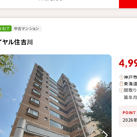
 8/7
中古マンション
イヤル住吉川
4,9
神戸
東海道
間取り
築年
POINT
202