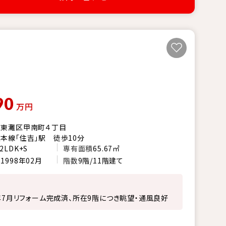
90
万円
市東灘区甲南町４丁目
本線「住吉」駅 徒歩10分
2LDK+S
専有面積
65.67㎡
月
1998年02月
階数
9階/11階建て
6年7月リフォーム完成済、所在9階につき眺望・通風良好