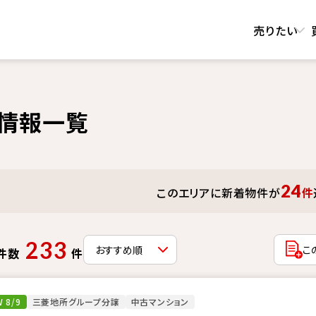
売りたい
情報一覧
24
このエリアに新着物件が
件
233
こ
件数
件
 8/9
三菱地所グループ分譲
中古マンション