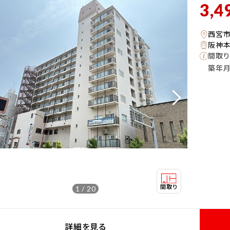
3,4
西宮
阪神本
間取り
築年
1 / 20
詳細を見る