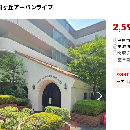
日ヶ丘アーバンライフ
2,5
芦屋
東海道
間取り
築年
POINT
室内リ