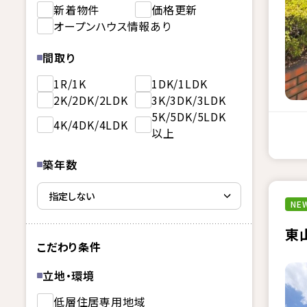
新着物件
価格更新
オープンハウス情報あり
間取り
1R/1K
1DK/1LDK
2K/2DK/2LDK
3K/3DK/3LDK
5K/5DK/5LDK
4K/4DK/4LDK
以上
築年数
NEW
東
こだわり条件
立地・環境
低層住居専用地域