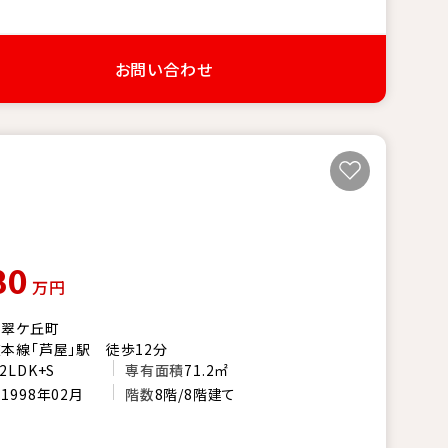
お問い合わせ
80
万円
市翠ケ丘町
本線「芦屋」駅 徒歩12分
2LDK+S
専有面積
71.2㎡
月
1998年02月
階数
8階/8階建て