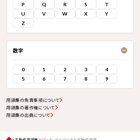
P
Q
R
S
T
U
V
W
X
Y
Z
数字
0
1
2
3
4
5
6
7
8
9
用語集の免責事項について
用語集の著作権について
用語集の出典について
不動産用語集
「た・だ」からはじまる不動産用語