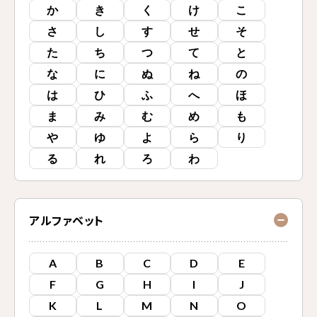
か
き
く
け
こ
さ
し
す
せ
そ
た
ち
つ
て
と
な
に
ぬ
ね
の
は
ひ
ふ
へ
ほ
ま
み
む
め
も
や
ゆ
よ
ら
り
る
れ
ろ
わ
アルファベット
A
B
C
D
E
F
G
H
I
J
K
L
M
N
O