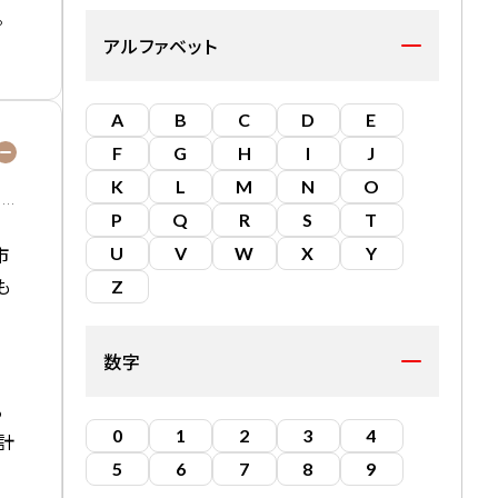
。
アルファベット
A
B
C
D
E
F
G
H
I
J
K
L
M
N
O
P
Q
R
S
T
市
U
V
W
X
Y
も
Z
数字
て
る
0
1
2
3
4
計
5
6
7
8
9