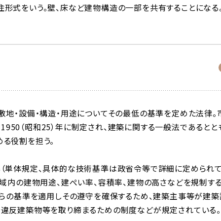
形式をいう。壁、床など建物構造の一部を共有することになる
敷地・設備・構造・用途についてその最低の基準を定めた法律。
て1950（昭和25）年に制定され、建築に関する一般法であるとと
める役割を担う。
準（単体規定、具体的な技術基準は政省令等で詳細に定められ
区域内の建物用途、建ぺい率、容積率、建物の高さなどを規制す
れらの基準を適用しその遵守を確保するため、建築主事等が建築
や違反建築物等を取り締まるための制度などが規定されている。