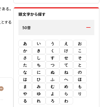
である。
頭文字から探す
上とする
50音
あ
い
う
え
お
か
き
く
け
こ
さ
し
す
せ
そ
た
ち
つ
て
と
な
に
ぬ
ね
の
は
ひ
ふ
へ
ほ
ま
み
む
め
も
や
ゆ
よ
ら
り
る
れ
ろ
わ