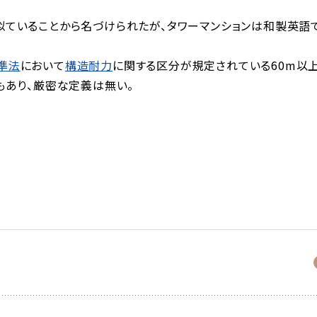
に似ていることから名づけられたが、タワーマンションは和製英語
準法
において
構造耐力
に関する区分が規定されている60m以
もあり、厳密な定義は無い。