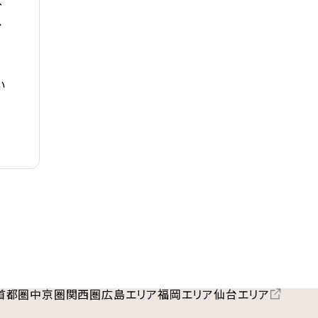
分
シ
い
首都圏
中京圏
関西圏
広島エリア
福岡エリア
仙台エリア