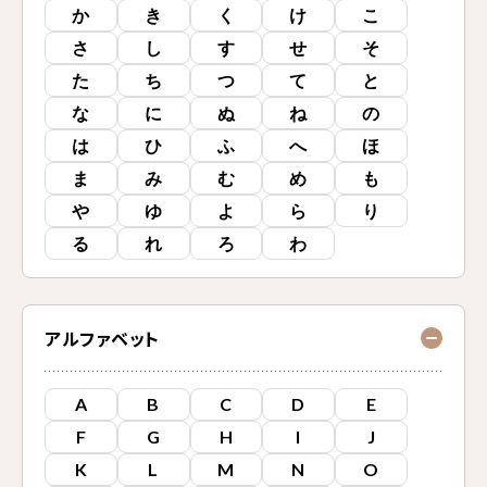
か
き
く
け
こ
さ
し
す
せ
そ
た
ち
つ
て
と
な
に
ぬ
ね
の
は
ひ
ふ
へ
ほ
ま
み
む
め
も
や
ゆ
よ
ら
り
る
れ
ろ
わ
アルファベット
A
B
C
D
E
F
G
H
I
J
K
L
M
N
O