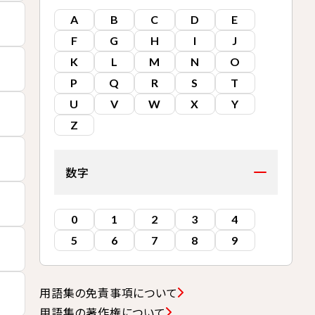
A
B
C
D
E
F
G
H
I
J
K
L
M
N
O
P
Q
R
S
T
U
V
W
X
Y
Z
数字
0
1
2
3
4
5
6
7
8
9
用語集の免責事項について
用語集の著作権について