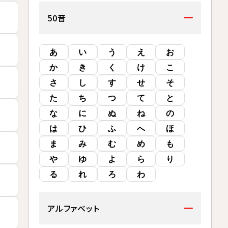
50音
あ
い
う
え
お
か
き
く
け
こ
さ
し
す
せ
そ
た
ち
つ
て
と
な
に
ぬ
ね
の
は
ひ
ふ
へ
ほ
ま
み
む
め
も
や
ゆ
よ
ら
り
る
れ
ろ
わ
アルファベット