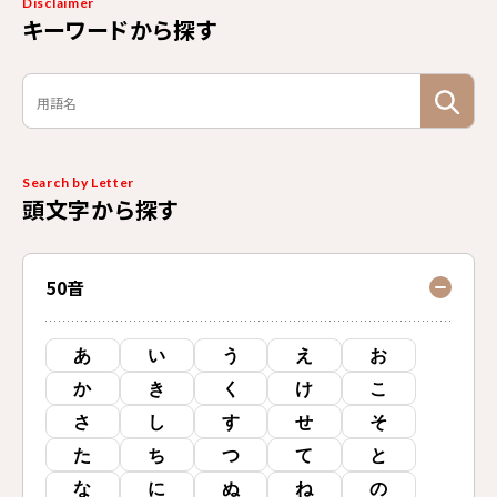
Disclaimer
キーワードから探す
Search by Letter
頭文字から探す
50音
あ
い
う
え
お
か
き
く
け
こ
さ
し
す
せ
そ
た
ち
つ
て
と
な
に
ぬ
ね
の