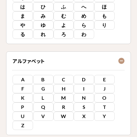
は
ひ
ふ
へ
ほ
ま
み
む
め
も
や
ゆ
よ
ら
り
る
れ
ろ
わ
アルファベット
A
B
C
D
E
F
G
H
I
J
K
L
M
N
O
P
Q
R
S
T
U
V
W
X
Y
Z