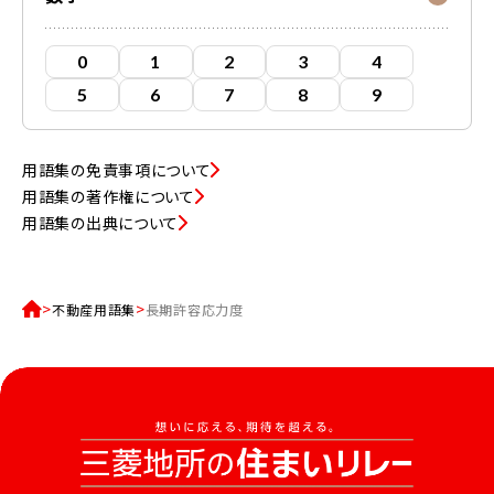
0
1
2
3
4
5
6
7
8
9
用語集の免責事項について
用語集の著作権について
用語集の出典について
不動産用語集
長期許容応力度