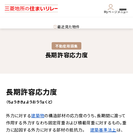
Myページ
メニュー
最近見た物件
不動産用語集​
長期許容応力度
長期許容応力度
（ちょうききょようおうりょくど）
外力に対する
建築物
の構造部材の応力度のうち、長期間に渡って
作用する外力すなわち
固定荷重
および
積載荷重
に対するもの。重
力に起因する外力に対する部材の抵抗力。
建築基準法上
は、