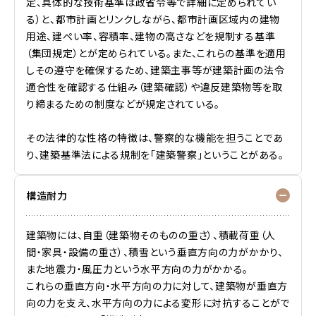
定、具体的な技術基準は政省令等で詳細に定められてい
る）と、都市計画とリンクしながら、都市計画区域内の建物
用途、建ぺい率、容積率、建物の高さなどを規制する基準
（集団規定）とが定められている。また、これらの基準を適用
しその遵守を確保するため、建築主事等が建築計画の法令
適合性を確認する仕組み（建築確認）や違反建築物等を取
り締まるための制度などが規定されている。
その法律的な性格の特徴は、警察的な機能を担うことであ
り、建築基準法による規制を「建築警察」ということがある。
構造耐力
建築物には、自重（建築物そのものの重さ）、積載荷重（人
間・家具・設備の重さ）、積雪という垂直方向の力がかかり、
また地震力・風圧力という水平方向の力がかかる。
これらの垂直方向・水平方向の力に対して、建築物が垂直方
向の力を支え、水平方向の力による変形に対抗することがで