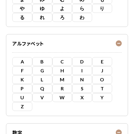
や
ゆ
よ
ら
り
る
れ
ろ
わ
アルファベット
A
B
C
D
E
F
G
H
I
J
K
L
M
N
O
P
Q
R
S
T
U
V
W
X
Y
Z
数字