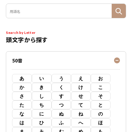
Search by Letter
頭文字から探す
50音
あ
い
う
え
お
か
き
く
け
こ
さ
し
す
せ
そ
た
ち
つ
て
と
な
に
ぬ
ね
の
は
ひ
ふ
へ
ほ
ま
み
む
め
も