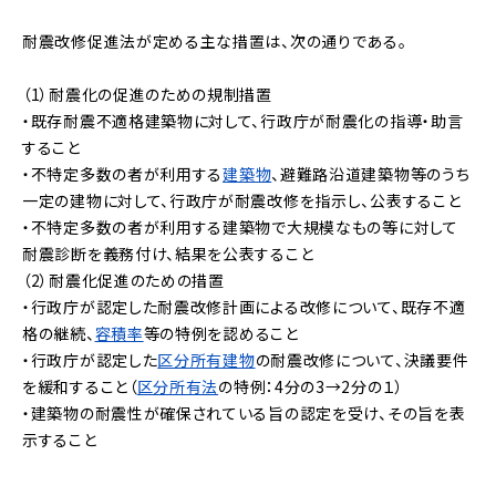
耐震改修促進法が定める主な措置は、次の通りである。
（1）耐震化の促進のための規制措置
・既存耐震不適格建築物に対して、行政庁が耐震化の指導・助言
すること
・不特定多数の者が利用する
建築物
、避難路沿道建築物等のうち
一定の建物に対して、行政庁が耐震改修を指示し、公表すること
・不特定多数の者が利用する建築物で大規模なもの等に対して
耐震診断を義務付け、結果を公表すること
（2）耐震化促進のための措置
・行政庁が認定した耐震改修計画による改修について、既存不適
格の継続、
容積率
等の特例を認めること
・行政庁が認定した
区分所有建物
の耐震改修について、決議要件
を緩和すること（
区分所有法
の特例：4分の3→2分の１）
・建築物の耐震性が確保されている旨の認定を受け、その旨を表
示すること