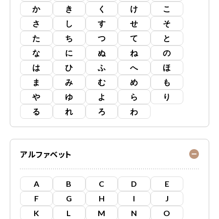
か
き
く
け
こ
さ
し
す
せ
そ
た
ち
つ
て
と
な
に
ぬ
ね
の
は
ひ
ふ
へ
ほ
ま
み
む
め
も
や
ゆ
よ
ら
り
る
れ
ろ
わ
アルファベット
A
B
C
D
E
F
G
H
I
J
K
L
M
N
O