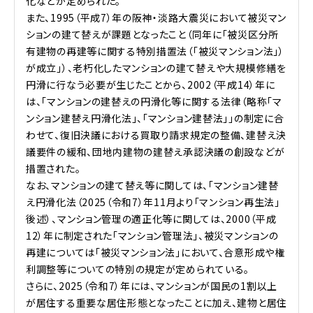
化などが定められた。
また、1995（平成7）年の阪神・淡路大震災において被災マン
ションの建て替えが課題となったこと（同年に「被災区分所
有建物の再建等に関する特別措置法（「被災マンション法」）
が成立」）、老朽化したマンションの建て替えや大規模修繕を
円滑に行なう必要が生じたことから、2002（平成14）年に
は、「マンションの建替えの円滑化等に関する法律（略称「マ
ンション建替え円滑化法」、「マンション建替法」」の制定に合
わせて、復旧決議における買取り請求規定の整備、建替え決
議要件の緩和、団地内建物の建替え承認決議の創設などが
措置された。
なお、マンションの建て替え等に関しては、「マンション建替
え円滑化法（2025（令和7）年11月より「マンション再生法」
後述）、マンション管理の適正化等に関しては、2000（平成
12）年に制定された「マンション管理法」、被災マンションの
再建については「被災マンション法」において、合意形成や権
利調整等についての特別の規定が定められている。
さらに、2025（令和7）年には、マンションが国民の1割以上
が居住する重要な居住形態となったことに加え、建物と居住