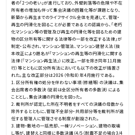
者の「2つの老い」が進行しており、外壁剥落等の危険や不在
所有者の増加も伴って集会決議の困難化等が課題となり、
新築から再生までのライフサイクル全体を見通して、管理・
再生の円滑化を図ることが必要であるとの認識から、「老朽
化マンション等の管理及び再生の円滑化等を図るための建
物の区分所有等に関する法律等の一部を改正する法律」が
制定・公布され、マンション管理法、マンション建替え法（抜
本改正により題名が「マンションの再生等の円滑化に関する
法律（「マンション再生法」）に改正。一部を除き同年11月施
行）等とともに区分所有法においても以下の改正が措置さ
れた。主な改正部分は2026（令和8）年4月施行である。
1. 区分所有権の処分を伴わない事項（修繕等）の決議は、集
会出席者の多数決（従前は全区分所有者の多数決）による
こととし、集会決議の円滑化を図った。
2. 裁判所が認定した所在不明者をすべての決議の母数から
除外するとともに、管理不全部分・共用部分等を裁判所が選
任する管理人に管理させる制度が創設された。
3. 建物・敷地の一括売却、一棟リノベーション、建物の取壊
し等が、建替えと同様に多数決議（4/5（耐震不足の場合3/4