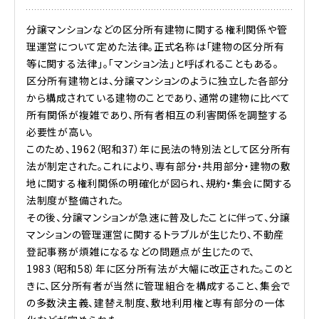
分譲マンションなどの区分所有建物に関する権利関係や管
理運営について定めた法律。正式名称は「建物の区分所有
等に関する法律」。「マンション法」と呼ばれることもある。
区分所有建物とは、分譲マンションのように独立した各部分
から構成されている建物のことであり、通常の建物に比べて
所有関係が複雑であり、所有者相互の利害関係を調整する
必要性が高い。
このため、1962（昭和37）年に民法の特別法として区分所有
法が制定された。これにより、専有部分・共用部分・建物の敷
地に関する権利関係の明確化が図られ、規約・集会に関する
法制度が整備された。
その後、分譲マンションが急速に普及したことに伴って、分譲
マンションの管理運営に関するトラブルが生じたり、不動産
登記事務が煩雑になるなどの問題点が生じたので、
1983（昭和58）年に区分所有法が大幅に改正された。このと
きに、区分所有者が当然に管理組合を構成すること、集会で
の多数決主義、建替え制度、敷地利用権と専有部分の一体