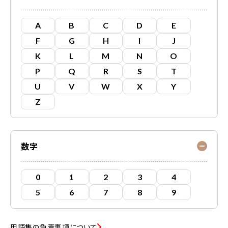
A
B
C
D
E
F
G
H
I
J
K
L
M
N
O
P
Q
R
S
T
U
V
W
X
Y
Z
数字
0
1
2
3
4
5
6
7
8
9
用語集の免責事項について