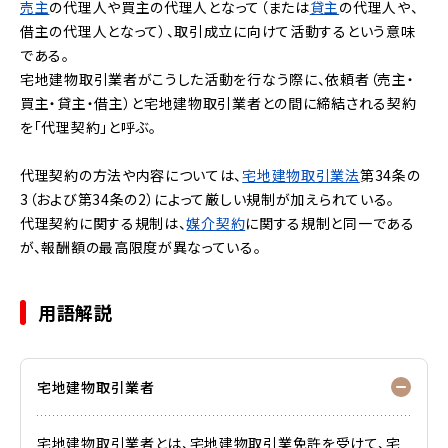
売主
の代理人や買主の代理人となって（または
貸主
の代理人や、
借主の代理人となって）、取引成立に向けて活動するという意味
である。
宅地建物取引業者がこうした活動を行なう際に、依頼者（売主・
買主・貸主・借主）と宅地建物取引業者との間に締結される契約
を「代理契約」と呼ぶ。
代理契約の方法や内容については、
宅地建物取引業法
第34条の
3（および第34条の2）によって厳しい規制が加えられている。
代理契約に関する規制は、
媒介契約
に関する規制と同一である
が、報酬額の最高限度が異なっている。
用語解説
宅地建物取引業者
宅地建物取引業者とは、宅地建物取引業免許を受けて、宅