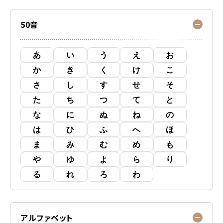
50音
あ
い
う
え
お
か
き
く
け
こ
さ
し
す
せ
そ
た
ち
つ
て
と
な
に
ぬ
ね
の
は
ひ
ふ
へ
ほ
ま
み
む
め
も
や
ゆ
よ
ら
り
る
れ
ろ
わ
アルファベット