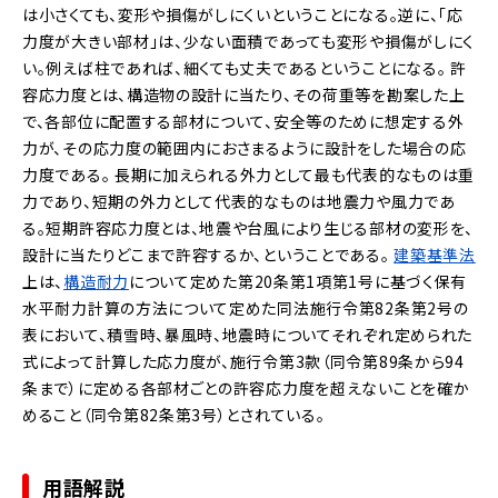
は小さくても、変形や損傷がしにくいということになる。逆に、「応
力度が大きい部材」は、少ない面積であっても変形や損傷がしにく
い。例えば柱であれば、細くても丈夫であるということになる。
許
容応力度とは、構造物の設計に当たり、その荷重等を勘案した上
で、各部位に配置する部材について、安全等のために想定する外
力が、その応力度の範囲内におさまるように設計をした場合の応
力度である。
長期に加えられる外力として最も代表的なものは重
力であり、短期の外力として代表的なものは地震力や風力であ
る。短期許容応力度とは、地震や台風により生じる部材の変形を、
設計に当たりどこまで許容するか、ということである。
建築基準法
上は、
構造耐力
について定めた第20条第1項第1号に基づく保有
水平耐力計算の方法について定めた同法施行令第82条第2号の
表において、積雪時、暴風時、地震時についてそれぞれ定められた
式によって計算した応力度が、施行令第3款（同令第89条から94
条まで）に定める各部材ごとの許容応力度を超えないことを確か
めること（同令第82条第3号）とされている。
用語解説