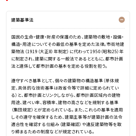
建築基準法
国民の生命・健康・財産の保護のため、建築物の敷地・設備・
構造・用途についてその最低の基準を定めた法律。市街地建
築物法（1919（大正8）年制定）に代わって1950（昭和25）年
に制定され、建築に関する一般法であるとともに、都市計画
法と連係して都市計画の基本を定める役割を担う。
遵守すべき基準として、個々の建築物の構造基準（単体規
定、具体的な技術基準は政省令等で詳細に定められてい
る）と、都市計画とリンクしながら、都市計画区域内の建物
用途、建ぺい率、容積率、建物の高さなどを規制する基準
（集団規定）とが定められている。また、これらの基準を適用
しその遵守を確保するため、建築主事等が建築計画の法令
適合性を確認する仕組み（建築確認）や違反建築物等を取
り締まるための制度などが規定されている。