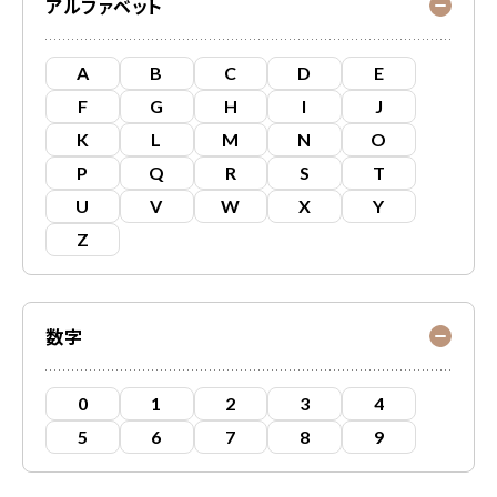
アルファベット
A
B
C
D
E
F
G
H
I
J
K
L
M
N
O
P
Q
R
S
T
U
V
W
X
Y
Z
数字
0
1
2
3
4
5
6
7
8
9