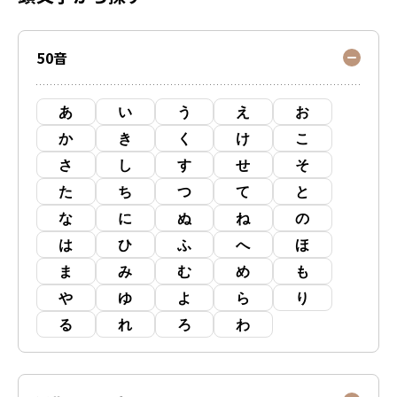
50音
あ
い
う
え
お
か
き
く
け
こ
さ
し
す
せ
そ
た
ち
つ
て
と
な
に
ぬ
ね
の
は
ひ
ふ
へ
ほ
ま
み
む
め
も
や
ゆ
よ
ら
り
る
れ
ろ
わ