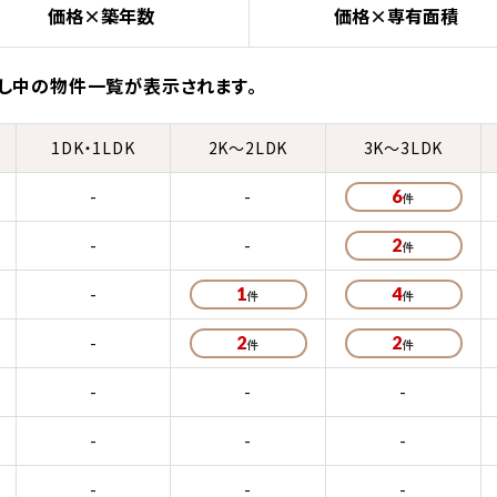
価格×築年数
価格×専有面積
し中の物件一覧が表示されます。
1DK・1LDK
2K～2LDK
3K～3LDK
-
-
6
-
-
2
-
1
4
-
2
2
-
-
-
-
-
-
-
-
-