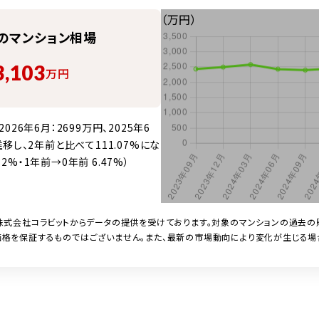
（万円）
の
マンション
相場
3,103
万円
6年6月：2699万円、2025年6
と推移し、2年前と比べて111.07%にな
2%・1年前→0年前 6.47%）
株式会社コラビットからデータの提供を受けております。対象の
マンション
の過去の
格を保証するものではございません。また、最新の市場動向により変化が生じる場