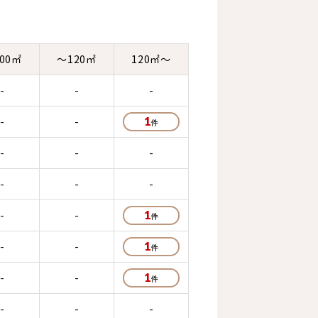
00㎡
～120㎡
120㎡～
-
-
-
-
-
1
-
-
-
-
-
-
-
-
1
-
-
1
-
-
1
-
-
-