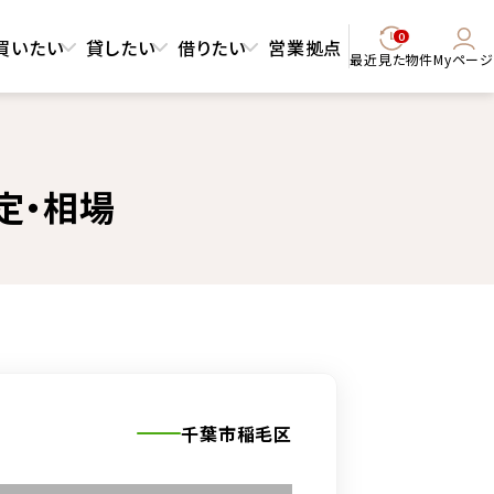
0
買いたい
貸したい
借りたい
営業拠点
最近見た物件
Myページ
定・相場
千葉市稲毛区