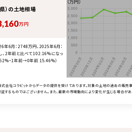
（万円）
県）の
土地
相場
3,160
万円
6月：2748万円、2025年6月：
移し、2年前と比べて102.16%になっ
52%・1年前→0年前 15.46%）
株式会社コラビットからデータの提供を受けております。対象の
土地
の過去の販売事
証するものではございません。また、最新の市場動向により変化が生じる場合があ