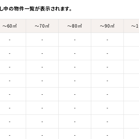
し中の物件一覧が表示されます。
～60㎡
～70㎡
～80㎡
～90㎡
～1
-
-
-
-
-
-
-
-
-
-
-
-
-
-
-
-
-
-
-
-
-
-
-
-
-
-
-
-
-
-
-
-