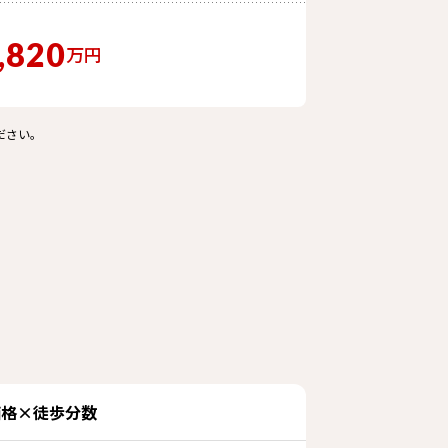
,820
万円
ださい。
価格×徒歩分数