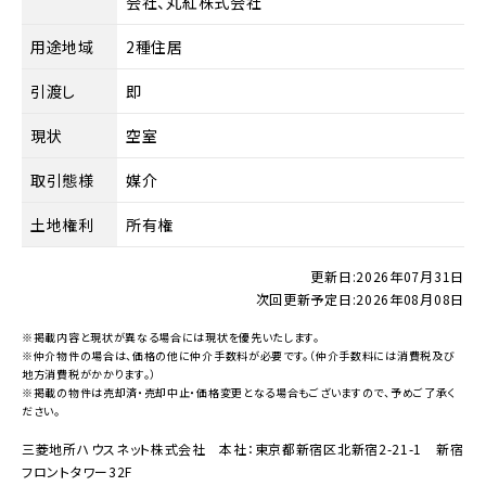
会社、丸紅株式会社
用途地域
2種住居
引渡し
即
現状
空室
取引態様
媒介
土地権利
所有権
更新日:
2026年07月31日
次回更新予定日:
2026年08月08日
※掲載内容と現状が異なる場合には現状を優先いたします。
※仲介物件の場合は、価格の他に仲介手数料が必要です。（仲介手数料には消費税及び
地方消費税がかかります。）
※掲載の物件は売却済・売却中止・価格変更となる場合もございますので、予めご了承く
ださい。
三菱地所ハウスネット株式会社 本社：東京都新宿区北新宿2-21-1 新宿
フロントタワー32F