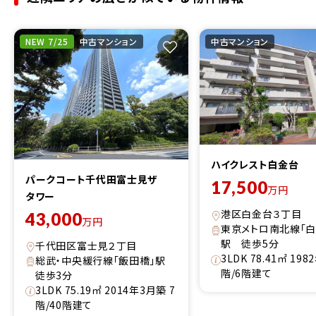
NEW 7/25
中古マンション
中古マンション
ハイクレスト白金台
パークコート千代田富士見ザ
17,500
万円
タワー
港区白金台３丁目
43,000
万円
東京メトロ南北線「白
駅 徒歩5分
千代田区富士見２丁目
3LDK 78.41㎡ 19
総武・中央緩行線「飯田橋」駅
階/6階建て
徒歩3分
3LDK 75.19㎡ 2014年3月築 7
階/40階建て