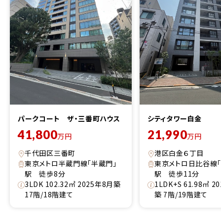
パークコート ザ・三番町ハウス
シティタワー白金
41,800
21,990
万円
万円
千代田区三番町
港区白金６丁目
東京メトロ半蔵門線「半蔵門」
東京メトロ日比谷線「
駅 徒歩8分
駅 徒歩11分
3LDK 102.32㎡ 2025年8月築
1LDK+S 61.98㎡ 2
17階/18階建て
築 7階/19階建て