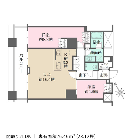
間取り
2LDK
専有面積
76.46m²（23.12坪）