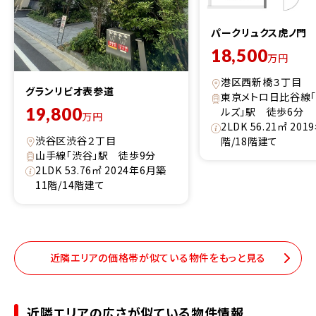
パークリュクス虎ノ門
18,500
万円
港区西新橋３丁目
グランリビオ表参道
東京メトロ日比谷線
19,800
ルズ」駅 徒歩6分
万円
2LDK 56.21㎡ 20
渋谷区渋谷２丁目
階/18階建て
山手線「渋谷」駅 徒歩9分
2LDK 53.76㎡ 2024年6月築
11階/14階建て
近隣エリアの価格帯が似ている物件をもっと見る
近隣エリアの広さが似ている物件情報