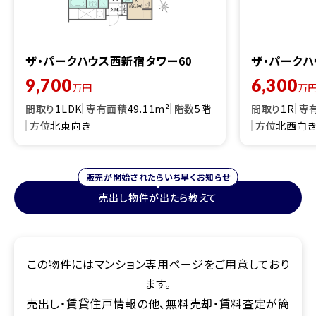
ザ・パークハウス西新宿タワー60
ザ・パークハ
9,700
6,300
万円
万
間取り
1LDK
専有面積
49.11m²
階数
5階
間取り
1R
専
方位
北東向き
方位
北西向
販売が開始されたらいち早くお知らせ
売出し物件が出たら教えて
この物件にはマンション専用ページをご用意しており
ます。
売出し・賃貸住戸情報の他、無料売却・賃料査定が簡