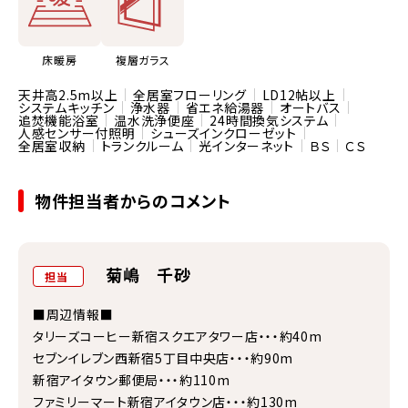
床暖房
複層ガラス
天井高2.5m以上
全居室フローリング
LD12帖以上
システムキッチン
浄水器
省エネ給湯器
オートバス
追焚機能浴室
温水洗浄便座
24時間換気システム
人感センサー付照明
シューズインクローゼット
全居室収納
トランクルーム
光インターネット
ＢＳ
ＣＳ
物件担当者からのコメント
菊嶋 千砂
担当
■周辺情報■
タリーズコーヒー新宿スクエアタワー店・・・約40m
セブンイレブン西新宿5丁目中央店・・・約90m
新宿アイタウン郵便局・・・約110m
ファミリーマート新宿アイタウン店・・・約130m