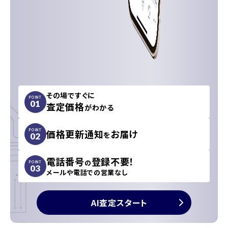
その場ですぐに
POINT
01
査定価格
がわかる
価格更新通知
お届け
POINT
を
02
電話番号
登録不要！
の
POINT
03
メールや電話での営業なし
AI査定スタート