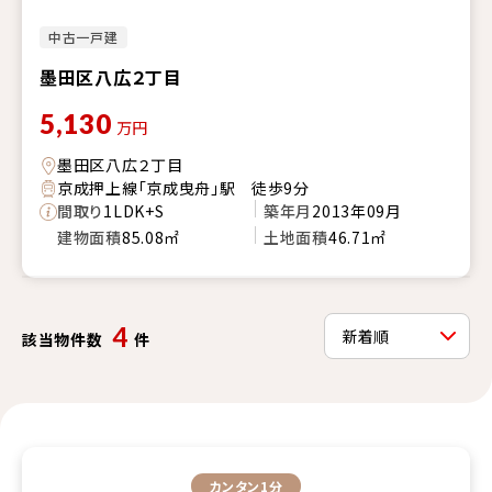
中古一戸建
墨田区八広２丁目
5,130
万円
墨田区八広２丁目
京成押上線「京成曳舟」駅 徒歩9分
間取り
1LDK+S
築年月
2013年09月
建物面積
85.08㎡
土地面積
46.71㎡
4
該当物件数
件
カンタン1分