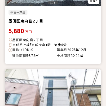
1 / 5
中古一戸建
墨田区東向島２丁目
5,880
万円
墨田区東向島２丁目
京成押上線「京成曳舟」駅 徒歩4分
間取り
1DK+S
築年月
2025年12月
建物面積
56.73㎡
土地面積
32.01㎡