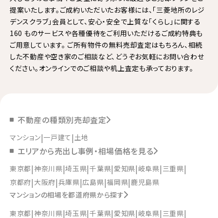
提案いたします。ご成約いただいたお客様には、「三菱地所のレジ
デンスクラブ」会員として、安心・安全で上質な「くらし」に関する
160 ものサービスや各種優待をご利用いただけるご成約特典も
ご用意しています。 ご所有物件の無料売却査定はもちろん、相続
した不動産や空き家のご相談など、どうぞお気軽にお問い合わせ
ください。オンラインでのご相談や机上査定も承っております。
不動産の種類別売却査定
マンション
一戸建て
土地
エリアから売出し事例・相場価格を見る
東京都
神奈川県
埼玉県
千葉県
愛知県
岐阜県
三重県
京都府
大阪府
兵庫県
広島県
福岡県
鹿児島県
マンションの相場を都道府県から探す
東京都
神奈川県
埼玉県
千葉県
愛知県
岐阜県
三重県