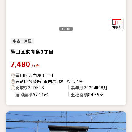
1 / 10
中古一戸建
墨田区東向島３丁目
7,480
万円
墨田区東向島３丁目
東武伊勢崎線「東向島」駅 徒歩7分
間取り
2LDK+S
築年月
2020年08月
建物面積
97.11㎡
土地面積
84.65㎡