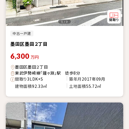
1 / 3
中古一戸建
墨田区墨田２丁目
6,300
万円
墨田区墨田２丁目
東武伊勢崎線「鐘ヶ淵」駅 徒歩8分
間取り
3LDK+S
築年月
2017年09月
建物面積
92.33㎡
土地面積
55.72㎡