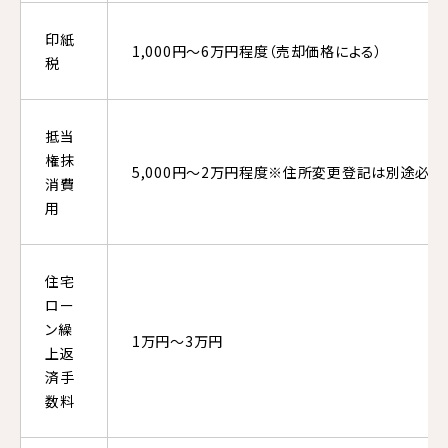
印紙
1,000円～6万円程度（売却価格による）
税
抵当
権抹
5,000円〜2万円程度※住所変更登記は別途必要
消費
用
住宅
ロー
ン繰
1万円〜3万円
上返
済手
数料