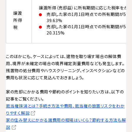
譲渡所得（売却益）に所有期間に応じた税率をか
譲渡
売却した家の1月1日時点での所有期間が5年
所得
39.63%
売却した家の1月1日時点での所有期間が5年
税
20.315%
このほかにも、ケースによっては、建物を取り壊す場合の解体費
用、境界が未確定の場合の境界確定測量費用なども発生します。
残置物の処分費用やハウスクリーニング、インスペクションなどの
費用も状況に応じて見込んでおきましょう。
家の売却にかかる費用や節約のポイントを知りたい方は、以下の
記事をご覧ください。
抵当権抹消とは？手続き方法や費用、抵当権の放置リスクをわか
りやすく解説
家の住み替えにかかる諸費用の相場はいくら？節約する方法も解
説