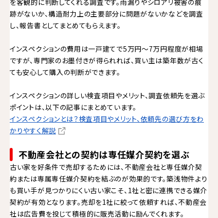
を客観的に判断してくれる調査です。雨漏りやシロアリ被害の痕
跡がないか、構造耐力上の主要部分に問題がないかなどを調査
し、報告書としてまとめてもらえます。
インスペクションの費用は一戸建てで5万円～7万円程度が相場
ですが、専門家のお墨付きが得られれば、買い主は築年数が古く
ても安心して購入の判断ができます。
インスペクションの詳しい検査項目やメリット、調査依頼先を選ぶ
ポイントは、以下の記事にまとめています。
インスペクションとは？検査項目やメリット、依頼先の選び方をわ
かりやすく解説
不動産会社との契約は専任媒介契約を選ぶ
古い家を好条件で売却するためには、不動産会社と専任媒介契
約または専属専任媒介契約を結ぶのが効果的です。築浅物件より
も買い手が見つかりにくい古い家こそ、1社と密に連携できる媒介
契約が有効となります。売却を1社に絞って依頼すれば、不動産会
社は広告費を投じて積極的に販売活動に励んでくれます。