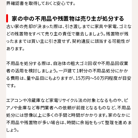
界確認書を取得しておくと安心です。
家の中の不用品や残置物は売り主が処分する
古い家の売却が決まった際は、引き渡しまでに家具や家電、ゴミな
どの残置物をすべて売り主の責任で撤去しましょう。残置物が残
ったままでは買い主に引き渡せず、契約違反に該当する可能性が
あります。
不用品を処分する際は、自治体の粗大ゴミ回収や不用品回収業
者の活用を検討しましょう。一戸建て1軒分の不用品処分にかか
る費用は、量や品目にもよりますが、15万円～50万円程度が目安
です。
エアコンや冷蔵庫など家電リサイクル法の対象となるものや、ピ
アノや金庫など専門業者への依頼が前提となるものなど、不用品
処分には想像以上に多くの手間と時間がかかります。家のなかに
不用品や残置物が多い場合は、時間に余裕をもって整理を進めま
しょう。