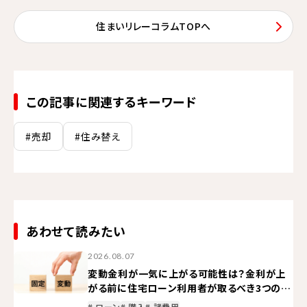
住まいリレーコラムTOPへ
この記事に関連するキーワード
#売却
#住み替え
あわせて読みたい
2026.08.07
変動金利が一気に上がる可能性は？金利が上
がる前に住宅ローン利用者が取るべき3つの対
策
# ローン
# 購入
# 諸費用