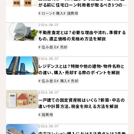
がる前に住宅ローン利用者が取るべき3つの対
策
# ローン
# 購入
# 諸費用
2026.08.07
不動産査定とは？必要な理由や流れ、準備する
もの、適正価格の見極め方法を解説
# 住み替え
# 売却
2026.08.07
レジデンスとは？特徴や他の建物・物件名称と
の違い、購入・売却する際のポイントを解説
# 住み替え
# 購入
# 売却
2026.08.07
一戸建ての固定資産税はいくら？新築・中古の
違いや計算方法、税金を抑える方法を解説
# 諸費用
2026.08.07
中古マンション購入における注意点とは？失敗