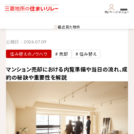
Myページ
メニュー
最近見た物件
公開日：
2026.07.09
住み替えのノウハウ
# 売却
# 住み替え
マンション売却における内覧準備や当日の流れ、成
約の秘訣や重要性を解説