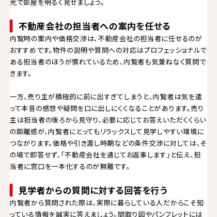
光で部屋を明るく見せましょう。
不動産会社の担当者への案内を任せる
内覧時の案内や価格交渉は、不動産会社の担当者に任せるのが
おすすめです。物件の説明や質問への対応はプロフェッショナルで
ある担当者のほうが慣れているため、内覧者も気兼ねなく質問で
きます。
一方、売り主が積極的に前に出すぎてしまうと、内覧者は気を遣
って本音の感想や疑問を口に出しにくくなることがあります。売り
主は担当者の後ろから見守り、必要に応じてお答えいただくくらい
の距離感が、内覧者にとってもリラックスして見学しやすい環境に
つながります。価格や引き渡し時期などの条件交渉に対しては、そ
の場で即答せず、「不動産会社を通じてお返事します」と伝え、担
当者に窓口を一本化するのが無難です。
見学者からの質問に対する回答を行う
内覧者から質問された際は、実際に暮らしている人だからこそ知
っている情報を誠実に答えましょう。間取り図やパンフレットには