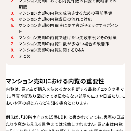
マンション売却における内覧件数の目安と成約までの
期間
マンション売却の内覧を成功させるための事前準備
マンション売却の内覧当日の流れと対応
マンション売却の内覧時に見学者がチェックするポイン
ト
マンション売却の内覧で避けたい失敗事例とその対策
マンション売却の内覧件数が少ない場合の改善策
マンション売却の内覧に関するQ&A
まとめ
マンション売却における内覧の重要性
内覧は、買い主が購入を決めるかを判断する最終チェックの場で
す。写真や間取り図だけでは伝わらない部屋の広さや日当たり、に
おいや音の感じ方などを知る機会となります。
例えば、「10階南向きの15畳LDK」と書かれていても、実際の日当
たりや窓から見える景色までは想像しきれません。買い主は内覧
で「ここに住んだらどのような暮らしになるか」を頭の中で描きな