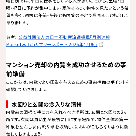
曜日別では、平日に仕事をしている人が多いことから、土曜・日
曜・祝日に予約が集中します。家族そろって物件を見たいという希
望も多く、週末は午前・午後とも内覧の予定で埋まることも珍しく
ありません。
参考：
公益財団法人東日本不動産流通機構「月例速報
Marketwatchサマリーレポート 2026年4月度」
マンション売却の内覧を成功させるための事
前準備
ここからは、内覧でよい印象を与えるための事前準備のポイントを
確認していきましょう。
水回りと玄関の念入りな清掃
内覧前の清掃で特に力を入れるべき場所は、玄関と水回りの2ヶ
所です。玄関は買い主が最初に目にする場所で、物件全体の第一
印象を左右します。靴や傘を収納し、においがこもらないように換
気しておきましょう。