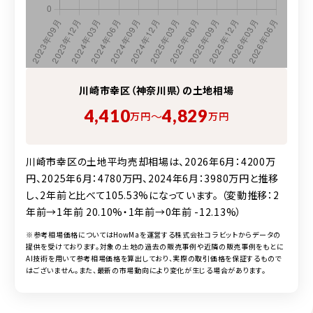
川崎市幸区（神奈川県）の
土地
相場
4,410
4,829
〜
万円
万円
川崎市幸区の土地平均売却相場は、2026年6月：4200万
円、2025年6月：4780万円、2024年6月：3980万円と推移
し、2年前と比べて105.53%になっています。 （変動推移：2
年前→1年前 20.10%・1年前→0年前 -12.13%）
※参考相場価格についてはHowMaを運営する株式会社コラビットからデータの
提供を受けております。対象の
土地
の過去の販売事例や近隣の販売事例をもとに
AI技術を用いて参考相場価格を算出しており、実際の取引価格を保証するもので
はございません。また、最新の市場動向により変化が生じる場合があります。