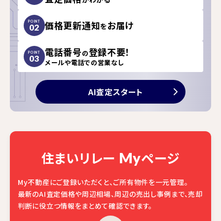
価格更新通知
お届け
POINT
を
02
電話番号
登録不要！
の
POINT
03
メールや電話での営業なし
AI査定スタート
住まいリレー
ページ
My
My不動産にご登録いただくと、ご所有物件を一元管理。
最新のAI査定価格や周辺相場、周辺の売出し事例まで、売却
判断に役立つ情報をまとめて確認できます。