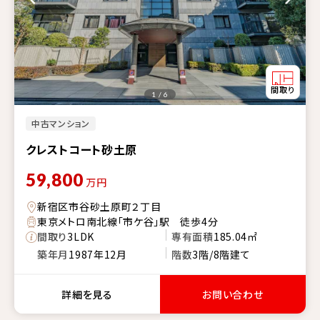
1 / 6
中古マンション
クレストコート砂土原
59,800
万円
新宿区市谷砂土原町２丁目
東京メトロ南北線「市ケ谷」駅 徒歩4分
間取り
3LDK
専有面積
185.04㎡
築年月
1987年12月
階数
3階/8階建て
詳細を見る
お問い合わせ