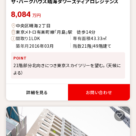
ザ・パークハウス晴海タワーズティアロレジデンス
8,084
万円
中央区晴海２丁目
東京メトロ有楽町線「月島」駅 徒歩14分
間取り
1LDK
専有面積
43.33㎡
築年月
2016年03月
階数
21階/49階建て
POINT
21階部分北向きにつき東京スカイツリーを望む。（天候に
よる）
詳細を見る
お問い合わせ