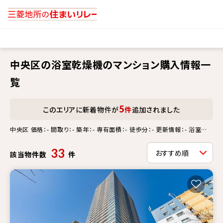
中央区の浴室乾燥機のマンション購入情報一
覧
5
このエリアに新着物件が
件
追加されました
中央区 価格：- 間取り：- 築年：- 専有面積：- 徒歩分：- 更新情報：- 浴室乾
燥機
33
該当物件数
件