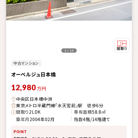
1 / 19
中古マンション
オーベルジュ日本橋
12,980
万円
中央区日本橋中洲
東京メトロ半蔵門線「水天宮前」駅 徒歩6分
間取り
2LDK
専有面積
58.8㎡
築年月
2004年02月
階数
4階/14階建て
POINT