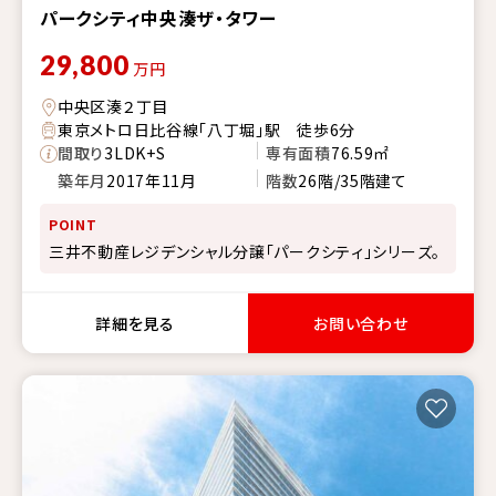
パークシティ中央湊ザ・タワー
29,800
万円
中央区湊２丁目
東京メトロ日比谷線「八丁堀」駅 徒歩6分
間取り
3LDK+S
専有面積
76.59㎡
築年月
2017年11月
階数
26階/35階建て
POINT
三井不動産レジデンシャル分譲「パークシティ」シリーズ。
詳細を見る
お問い合わせ