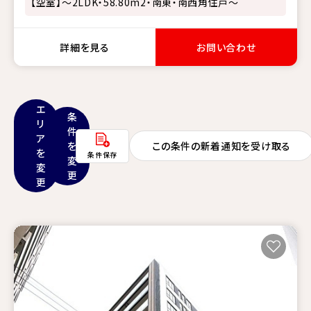
【空室】～2LDK・58.80m2・南東・南西角住戸～
詳細を見る
お問い合わせ
エ
条
リ
件
ア
を
この条件の新着通知を受け取る
を
条件保存
変
変
更
更