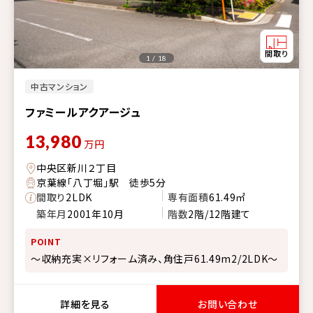
1 / 18
中古マンション
ファミールアクアージュ
13,980
万円
中央区新川２丁目
京葉線「八丁堀」駅 徒歩5分
間取り
2LDK
専有面積
61.49㎡
築年月
2001年10月
階数
2階/12階建て
POINT
～収納充実×リフォーム済み、角住戸61.49m2/2LDK～
詳細を見る
お問い合わせ