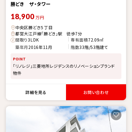
勝どき ザ・タワー
18,900
万円
中央区勝どき５丁目
都営大江戸線「勝どき」駅 徒歩7分
間取り
3LDK
専有面積
72.09㎡
築年月
2016年11月
階数
33階/53階建て
POINT
「リノレジ」三菱地所レジデンスのリノベーションブランド
物件
詳細を見る
お問い合わせ