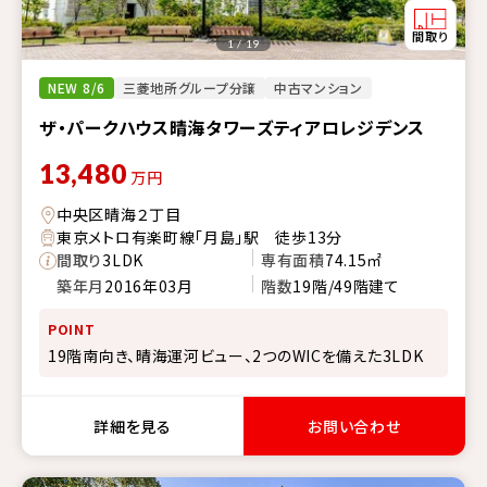
1 / 19
NEW 8/6
三菱地所グループ分譲
中古マンション
ザ・パークハウス晴海タワーズティアロレジデンス
13,480
万円
中央区晴海２丁目
東京メトロ有楽町線「月島」駅 徒歩13分
間取り
3LDK
専有面積
74.15㎡
築年月
2016年03月
階数
19階/49階建て
POINT
19階南向き、晴海運河ビュー、2つのWICを備えた3LDK
詳細を見る
お問い合わせ