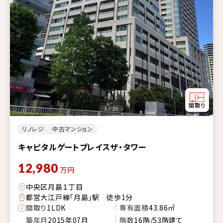
1 / 20
リノレジ
中古マンション
キャピタルゲートプレイスザ・タワー
12,980
万円
中央区月島１丁目
都営大江戸線「月島」駅 徒歩1分
間取り
1LDK
専有面積
43.86㎡
築年月
2015年07月
階数
16階/53階建て