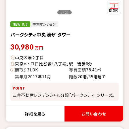
1 / 21
NEW 8/6
中古マンション
パークシティ中央湊ザ タワー
30,980
万円
中央区湊２丁目
東京メトロ日比谷線「八丁堀」駅 徒歩6分
間取り
3LDK
専有面積
78.41㎡
築年月
2017年11月
階数
20階/35階建て
POINT
三井不動産レジデンシャル分譲「パークシティ」シリーズ。
詳細を見る
お問い合わせ