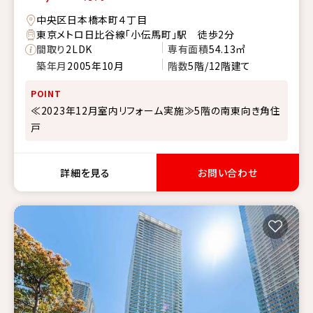
中央区日本橋本町４丁目
東京メトロ日比谷線「小伝馬町」駅 徒歩2分
間取り
2LDK
専有面積
54.13㎡
築年月
2005年10月
階数
5階/12階建て
POINT
≪2023年12月室内リフォーム実施≫5階の南東向き角住
戸
詳細を見る
お問い合わせ