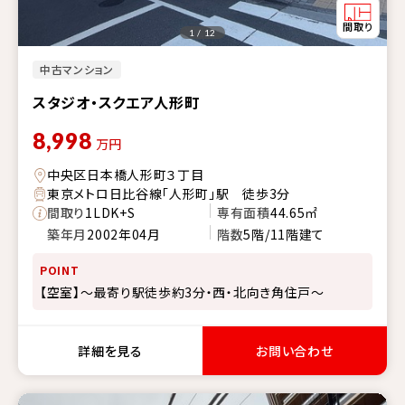
1 / 12
中古マンション
スタジオ・スクエア人形町
8,998
万円
中央区日本橋人形町３丁目
東京メトロ日比谷線「人形町」駅 徒歩3分
間取り
1LDK+S
専有面積
44.65㎡
築年月
2002年04月
階数
5階/11階建て
POINT
【空室】～最寄り駅徒歩約3分・西・北向き角住戸～
詳細を見る
お問い合わせ