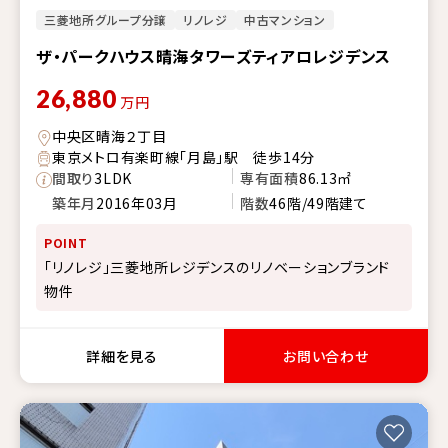
三菱地所グループ分譲
リノレジ
中古マンション
ザ・パークハウス晴海タワーズティアロレジデンス
26,880
万円
中央区晴海２丁目
東京メトロ有楽町線「月島」駅 徒歩14分
間取り
3LDK
専有面積
86.13㎡
築年月
2016年03月
階数
46階/49階建て
POINT
「リノレジ」三菱地所レジデンスのリノベーションブランド
物件
詳細を見る
お問い合わせ