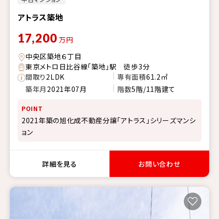
アトラス築地
17,200
万円
中央区築地６丁目
東京メトロ日比谷線「築地」駅 徒歩3分
間取り
2LDK
専有面積
61.2㎡
築年月
2021年07月
階数
5階/11階建て
POINT
2021年築の旭化成不動産分譲「アトラス」シリーズマンシ
ョン
詳細を見る
お問い合わせ