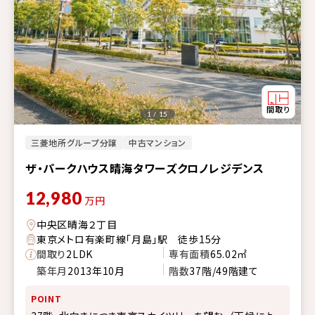
1 / 15
三菱地所グループ分譲
中古マンション
ザ・パークハウス晴海タワーズクロノレジデンス
12,980
万円
中央区晴海２丁目
東京メトロ有楽町線「月島」駅 徒歩15分
間取り
2LDK
専有面積
65.02㎡
築年月
2013年10月
階数
37階/49階建て
POINT