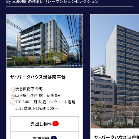
By 三菱地所の住まいリレーマンションセレクション
ザ・パークハウス渋谷南平台
渋谷区南平台町
山手線「渋谷」駅 徒歩8分
2019年11月 鉄筋コンクリート造地
上10階地下1階建 100戸
売出し物件
2
ザ・パークハウス渋谷
賃貸物件
1