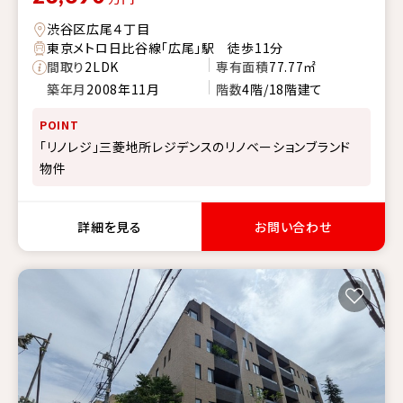
渋谷区広尾４丁目
東京メトロ日比谷線「広尾」駅 徒歩11分
間取り
2LDK
専有面積
77.77㎡
築年月
2008年11月
階数
4階/18階建て
POINT
「リノレジ」三菱地所レジデンスのリノベーションブランド
物件
詳細を見る
お問い合わせ