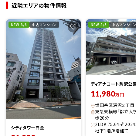
近隣エリアの物件情報
NEW 8/6
中古マンション
NEW 8/3
中古マンショ
ディアナコート駒沢公
11,980
万円
世田谷区深沢２丁目
東急東横線「都立大
歩20分
2LDK 75.64㎡ 20
シティタワー白金
地下1階/6階建て