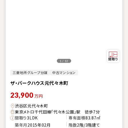
1 / 12
三菱地所グループ分譲
中古マンション
ザ・パークハウス元代々木町
23,900
万円
渋谷区元代々木町
東京メトロ千代田線「代々木公園」駅 徒歩7分
間取り
3LDK
専有面積
83.87㎡
築年月
2015年02月
階数
2階/3階建て