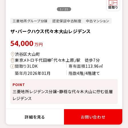
1 / 21
三菱地所グループ分譲
認定保証中古制度
中古マンション
ザ・パークハウス代々木大山レジデンス
54,000
万円
渋谷区大山町
東京メトロ千代田線「代々木上原」駅 徒歩7分
間取り
3LDK
専有面積
113.96㎡
築年月
2026年01月
階数
4階/4階建て
POINT
三菱地所レジデンス分譲・静穏な代々木大山に佇む低層
レジデンス
詳細を見る
お問い合わせ