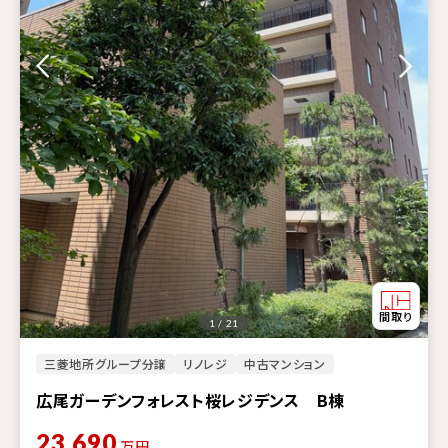
1 / 21
三菱地所グループ分譲
リノレジ
中古マンション
広尾ガーデンフォレスト桜レジデンス B棟
23,690
万円