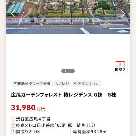
1 / 9
三菱地所グループ分譲
リノレジ
中古マンション
広尾ガーデンフォレスト 椿レジデンス G棟 G棟
31,980
万円
渋谷区広尾４丁目
東京メトロ日比谷線「広尾」駅 徒歩11分
間取り
2LDK
専有面積
93.28㎡