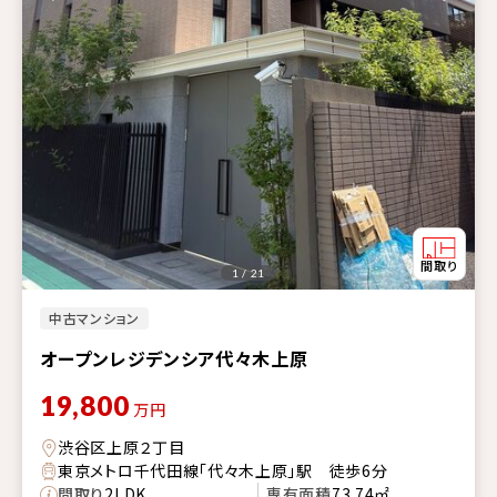
1 / 21
中古マンション
オープンレジデンシア代々木上原
19,800
万円
渋谷区上原２丁目
東京メトロ千代田線「代々木上原」駅 徒歩6分
間取り
2LDK
専有面積
73.74㎡