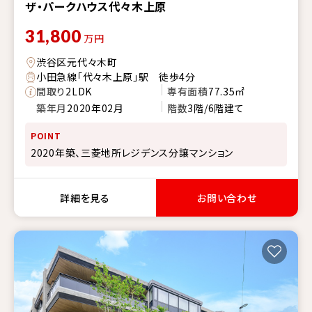
ザ・パークハウス代々木上原
31,800
万円
渋谷区元代々木町
小田急線「代々木上原」駅 徒歩4分
間取り
2LDK
専有面積
77.35㎡
築年月
2020年02月
階数
3階/6階建て
POINT
2020年築、三菱地所レジデンス分譲マンション
詳細を見る
お問い合わせ