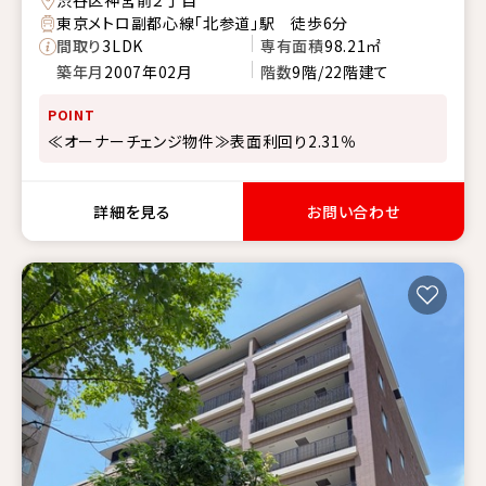
東京メトロ副都心線「北参道」駅 徒歩6分
間取り
3LDK
専有面積
98.21㎡
築年月
2007年02月
階数
9階/22階建て
POINT
≪オーナーチェンジ物件≫表面利回り2.31％
詳細を見る
お問い合わせ