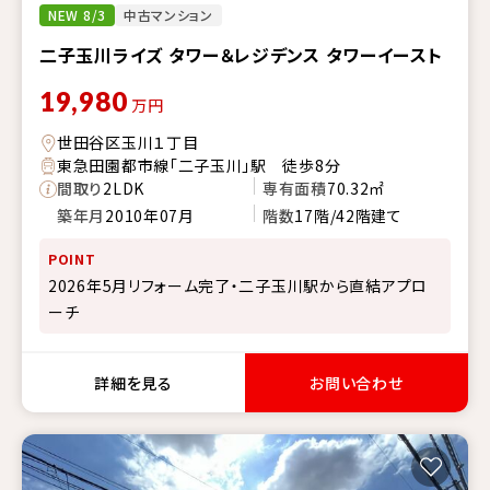
NEW 8/3
中古マンション
二子玉川ライズ タワー＆レジデンス タワーイースト
19,980
万円
世田谷区玉川１丁目
東急田園都市線「二子玉川」駅 徒歩8分
間取り
2LDK
専有面積
70.32㎡
築年月
2010年07月
階数
17階/42階建て
POINT
2026年5月リフォーム完了・二子玉川駅から直結アプロ
ーチ
詳細を見る
お問い合わせ