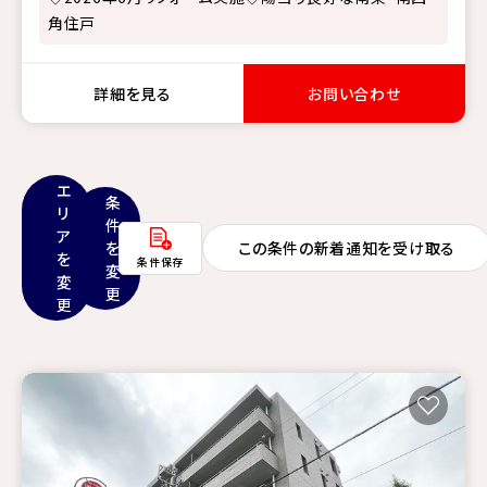
角住戸
詳細を見る
お問い合わせ
エ
条
リ
件
ア
を
この条件の新着通知を受け取る
を
条件保存
変
変
更
更