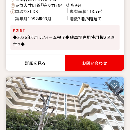
東急大井町線「等々力」駅 徒歩9分
間取り
3LDK
専有面積
113.7㎡
築年月
1992年03月
階数
3階/5階建て
POINT
◆2026年6月リフォーム完了◆駐車場専用使用権2区画
付き◆
詳細を見る
お問い合わせ