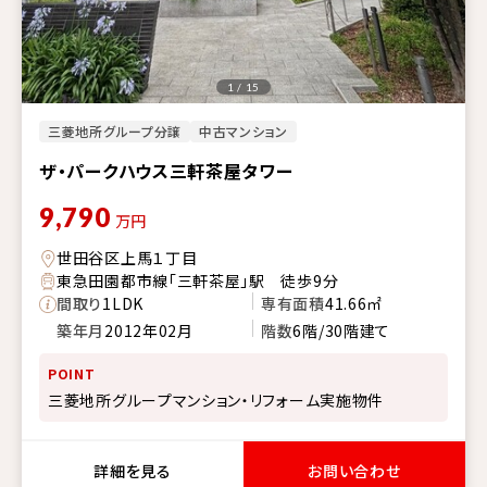
1 / 15
三菱地所グループ分譲
中古マンション
ザ・パークハウス三軒茶屋タワー
9,790
万円
世田谷区上馬１丁目
東急田園都市線「三軒茶屋」駅 徒歩9分
間取り
1LDK
専有面積
41.66㎡
築年月
2012年02月
階数
6階/30階建て
POINT
三菱地所グループマンション・リフォーム実施物件
詳細を見る
お問い合わせ