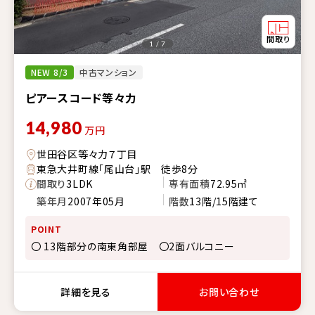
1 / 7
NEW 8/3
中古マンション
ピアースコード等々力
14,980
万円
世田谷区等々力７丁目
東急大井町線「尾山台」駅 徒歩8分
間取り
3LDK
専有面積
72.95㎡
築年月
2007年05月
階数
13階/15階建て
POINT
〇 13階部分の南東角部屋 〇2面バルコニー
詳細を見る
お問い合わせ