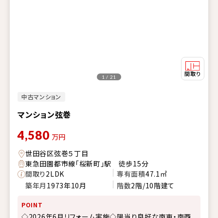
1 / 21
中古マンション
マンション弦巻
4,580
万円
世田谷区弦巻５丁目
東急田園都市線「桜新町」駅 徒歩15分
間取り
2LDK
専有面積
47.1㎡
築年月
1973年10月
階数
2階/10階建て
POINT
◇2026年6月リフォーム実施◇陽当り良好な南東・南西