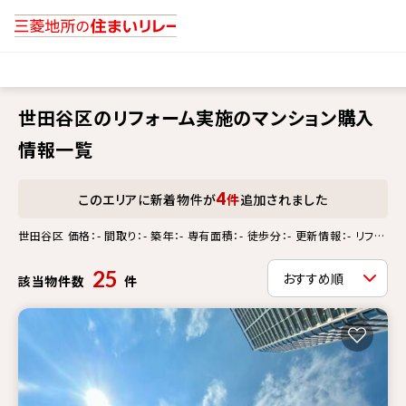
世田谷区のリフォーム実施のマンション購入
情報一覧
4
このエリアに新着物件が
件
追加されました
世田谷区 価格：- 間取り：- 築年：- 専有面積：- 徒歩分：- 更新情報：- リフォ
ーム実施
25
該当物件数
件