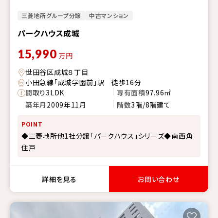
三菱地所グループ分譲
中古マンション
パークハウス成城
15,990
万円
世田谷区成城８丁目
小田急線「成城学園前」駅 徒歩16分
間取り
3LDK
専有面積
97.96㎡
築年月
2009年11月
階数
3階/8階建て
POINT
◆三菱地所他1社分譲「パークハウス」シリーズ◆南西角
住戸
詳細を見る
お問い合わせ