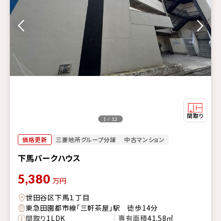
1 / 12
価格更新
三菱地所グループ分譲
中古マンション
下馬パークハウス
5,380
万円
世田谷区下馬１丁目
東急田園都市線「三軒茶屋」駅 徒歩14分
間取り
1LDK
専有面積
41.58㎡