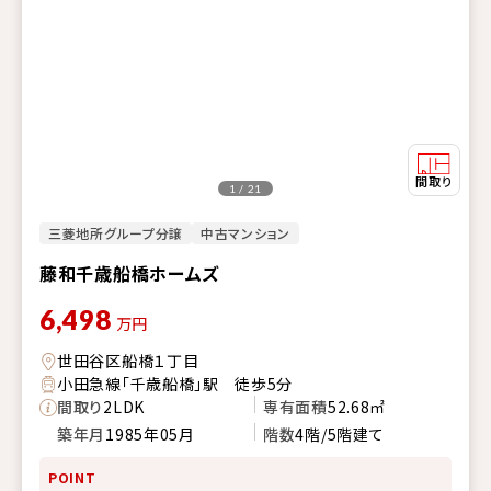
1 / 21
三菱地所グループ分譲
中古マンション
藤和千歳船橋ホームズ
6,498
万円
世田谷区船橋１丁目
小田急線「千歳船橋」駅 徒歩5分
間取り
2LDK
専有面積
52.68㎡
築年月
1985年05月
階数
4階/5階建て
POINT