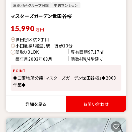
三菱地所グループ分譲
中古マンション
マスターズガーデン世田谷桜
15,990
万円
世田谷区桜２丁目
小田急線「経堂」駅 徒歩13分
間取り
3LDK
専有面積
97.17㎡
築年月
2003年03月
階数
4階/4階建て
POINT
◆三菱地所分譲「マスターズガーデン世田谷桜」◆2003
年築◆
詳細を見る
お問い合わせ