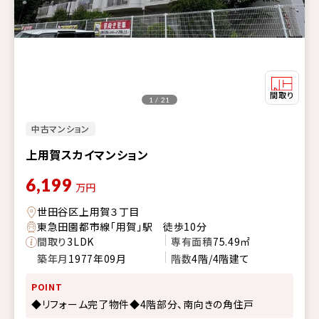
1 / 21
中古マンション
上用賀スカイマンション
6,199
万円
世田谷区上用賀３丁目
東急田園都市線「用賀」駅 徒歩10分
間取り
3LDK
専有面積
75.49㎡
築年月
1977年09月
階数
4階/4階建て
POINT
◆リフォーム完了物件◆4階部分、南向きの角住戸