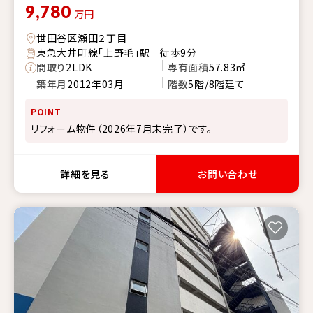
9,780
万円
世田谷区瀬田２丁目
東急大井町線「上野毛」駅 徒歩9分
間取り
2LDK
専有面積
57.83㎡
築年月
2012年03月
階数
5階/8階建て
POINT
リフォーム物件（2026年7月末完了）です。
詳細を見る
お問い合わせ