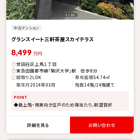
1 / 16
中古マンション
グランスイート三軒茶屋スカイテラス
8,499
万円
世田谷区上馬１丁目
東急田園都市線「駒沢大学」駅 徒歩8分
間取り
2LDK
専有面積
54.74㎡
築年月
2014年03月
階数
14階/14階建て
POINT
◆最上階・南東向き住戸のため陽当たり、眺望良好
詳細を見る
お問い合わせ