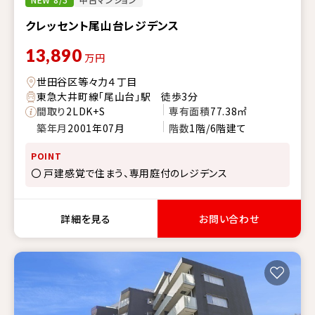
クレッセント尾山台レジデンス
13,890
万円
世田谷区等々力４丁目
東急大井町線「尾山台」駅 徒歩3分
間取り
2LDK+S
専有面積
77.38㎡
築年月
2001年07月
階数
1階/6階建て
POINT
〇 戸建感覚で住まう、専用庭付のレジデンス
詳細を見る
お問い合わせ