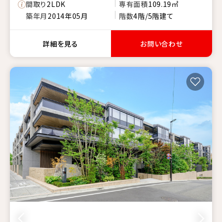
間取り
2LDK
専有面積
109.19㎡
築年月
2014年05月
階数
4階/5階建て
詳細を見る
お問い合わせ