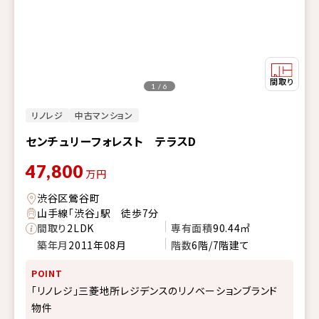
1 / 6
リノレジ
中古マンション
センチュリーフォレスト テラスD
47,800
万円
渋谷区鶯谷町
山手線「渋谷」駅 徒歩7分
間取り
2LDK
専有面積
90.44㎡
築年月
2011年08月
階数
6階/7階建て
POINT
「リノレジ」三菱地所レジデンスのリノベーションブランド
物件