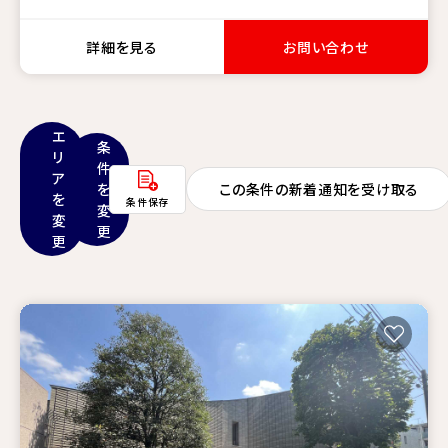
詳細を見る
お問い合わせ
エ
条
リ
件
ア
を
この条件の新着通知を受け取る
を
条件保存
変
変
更
更