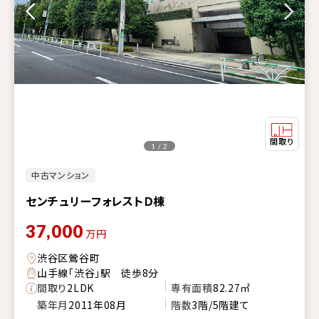
1 / 2
中古マンション
センチュリーフォレストＤ棟
37,000
万円
渋谷区鶯谷町
山手線「渋谷」駅 徒歩8分
間取り
2LDK
専有面積
82.27㎡
築年月
2011年08月
階数
3階/5階建て