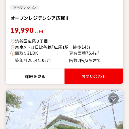
中古マンション
オープンレジデンシア広尾II
19,990
万円
渋谷区広尾３丁目
東京メトロ日比谷線「広尾」駅 徒歩14分
間取り
3LDK
専有面積
75.4㎡
築年月
2014年02月
階数
2階/3階建て
詳細を見る
お問い合わせ