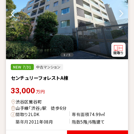
1 / 5
NEW 7/31
中古マンション
センチュリーフォレストA棟
33,000
万円
渋谷区鶯谷町
山手線「渋谷」駅 徒歩6分
間取り
2LDK
専有面積
74.99㎡
築年月
2011年08月
階数
5階/6階建て