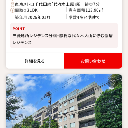
東京メトロ千代田線「代々木上原」駅 徒歩7分
間取り
3LDK
専有面積
113.96㎡
築年月
2026年01月
階数
4階/4階建て
POINT
三菱地所レジデンス分譲・静穏な代々木大山に佇む低層
レジデンス
詳細を見る
お問い合わせ