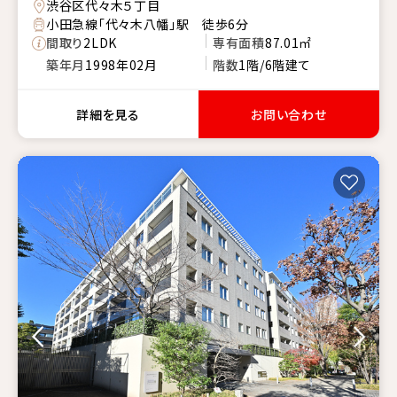
渋谷区代々木５丁目
小田急線「代々木八幡」駅 徒歩6分
間取り
2LDK
専有面積
87.01㎡
築年月
1998年02月
階数
1階/6階建て
詳細を見る
お問い合わせ