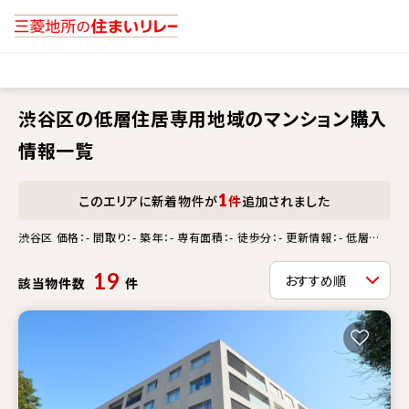
渋谷区の低層住居専用地域のマンション購入
情報一覧
1
このエリアに新着物件が
件
追加されました
渋谷区 価格：- 間取り：- 築年：- 専有面積：- 徒歩分：- 更新情報：- 低層住
居専用地域
19
該当物件数
件