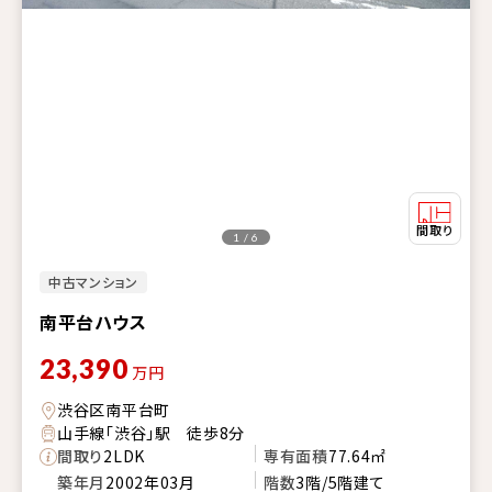
1 / 6
中古マンション
南平台ハウス
23,390
万円
渋谷区南平台町
山手線「渋谷」駅 徒歩8分
間取り
2LDK
専有面積
77.64㎡
築年月
2002年03月
階数
3階/5階建て