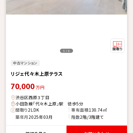
1 / 6
中古マンション
リジェ代々木上原テラス
70,000
万円
渋谷区西原３丁目
小田急線「代々木上原」駅 徒歩5分
間取り
2LDK
専有面積
130.74㎡
築年月
2025年03月
階数
2階/3階建て