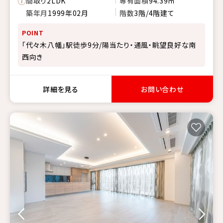
間取り
2LDK
専有面積
94.39㎡
築年月
1999年02月
階数
3階/4階建て
POINT
「代々木八幡」駅徒歩9分/陽当たり・通風・眺望良好な南
西向き
詳細を見る
お問い合わせ