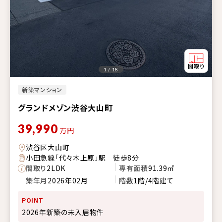
1 / 18
新築マンション
グランドメゾン渋谷大山町
39,990
万円
渋谷区大山町
小田急線「代々木上原」駅 徒歩8分
間取り
2LDK
専有面積
91.39㎡
築年月
2026年02月
階数
1階/4階建て
POINT
2026年新築の未入居物件