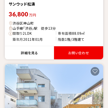
サンウッド松濤
36,800
万円
渋谷区神山町
山手線「渋谷」駅 徒歩13分
間取り
2LDK
専有面積
88.09㎡
築年月
2011年01月
階数
1階/3階建て
詳細を見る
お問い合わせ