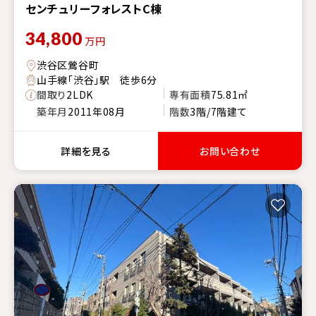
センチュリーフォレストC棟
34,800
万円
渋谷区鶯谷町
山手線「渋谷」駅 徒歩6分
間取り
2LDK
専有面積
75.81㎡
築年月
2011年08月
階数
3階/7階建て
詳細を見る
お問い合わせ