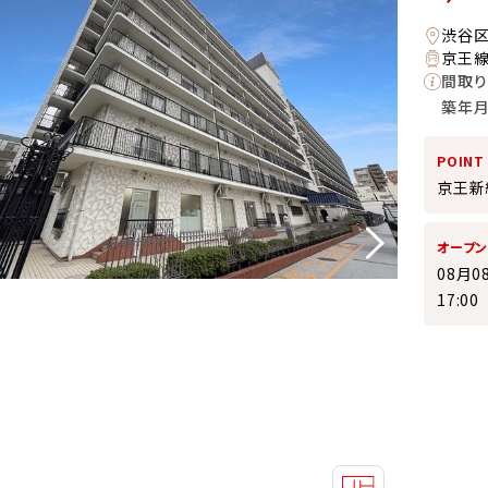
渋谷区
京王線
間取り
築年
POINT
京王新
オープ
08月0
17:0
10:00