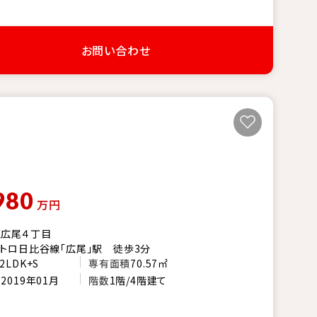
お問い合わせ
980
万円
区広尾４丁目
トロ日比谷線「広尾」駅 徒歩3分
2LDK+S
専有面積
70.57㎡
月
2019年01月
階数
1階/4階建て