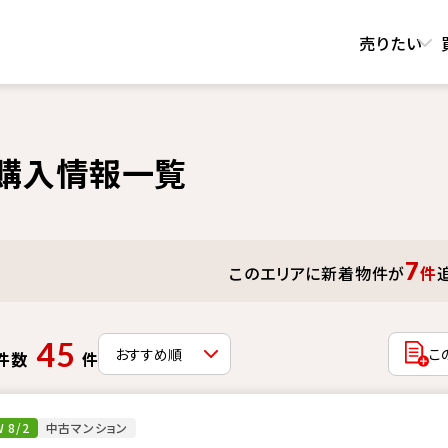
売りたい
購入情報一覧
7
このエリアに新着物件が
件
45
こ
件数
件
 8/2
中古マンション