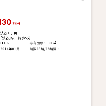
430
万円
区渋谷１丁目
「渋谷」駅 徒歩5分
1LDK
専有面積
50.01㎡
月
2014年01月
階数
18階/18階建て