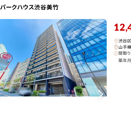
・パークハウス渋谷美竹
12,
渋谷
山手線
間取り
築年