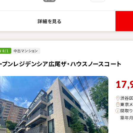
詳細を見る
 8/1
中古マンション
ープンレジデンシア広尾ザ・ハウスノースコート
17,
渋谷
東京メ
間取り
築年