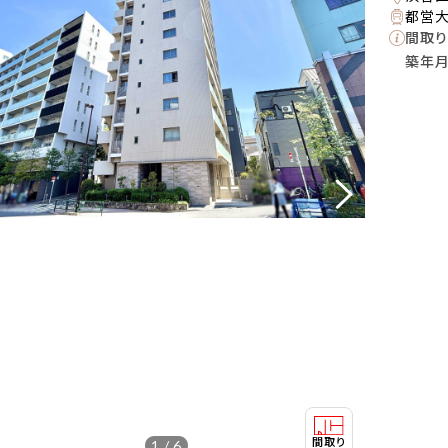
都営大
間取り
築年
1 / 6