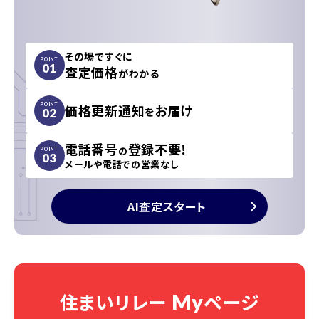
その場ですぐに
POINT
01
査定価格
がわかる
価格更新通知
お届け
POINT
を
02
電話番号
登録不要！
の
POINT
03
メールや電話での営業なし
AI査定スタート
住まいリレー
ページ
My