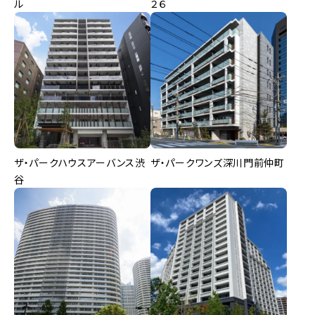
ル
２６
ザ・パークハウスアーバンス渋
ザ・パークワンズ深川門前仲町
谷