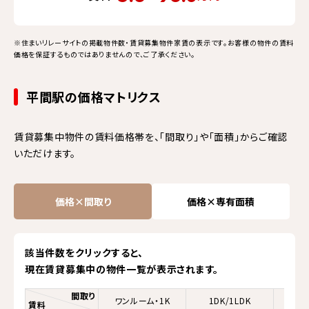
※住まいリレーサイトの掲載物件数・賃貸募集物件家賃の表示です。お客様の物件の賃料
価格を保証するものではありませんので、ご了承ください。
平間駅の価格マトリクス
賃貸募集中物件の賃料価格帯を、「間取り」や「面積」からご確認
いただけます。
価格×間取り
価格×専有面積
該当件数をクリックすると、
現在賃貸募集中の物件一覧が表示されます。
間取り
ワンルーム・1K
1DK/1LDK
2K/
賃料