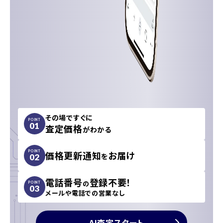
その場ですぐに
POINT
01
査定価格
がわかる
価格更新通知
お届け
POINT
を
02
電話番号
登録不要！
の
POINT
03
メールや電話での営業なし
AI査定スタート